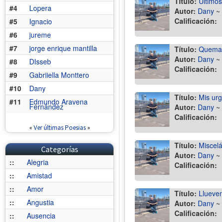
Título:
Ultimos
#4
Lopera
Autor:
Dany
~
Calificación:
#5
Ignacio
#6
jureme
#7
jorge enrique mantilla
Título:
Quema
Autor:
Dany
~
#8
DIsseb
Calificación:
#9
Gabriiella Monttero
#10
Dany
Título:
Mis urg
#11
Edmundo Aravena
Fernández
Autor:
Dany
~
Calificación:
«
Ver últimas Poesias
»
Título:
Miscel
Categorías
Autor:
Dany
~
::
Alegria
Calificación:
::
Amistad
::
Amor
Título:
Llueven
::
Angustia
Autor:
Dany
~
Calificación:
::
Ausencia