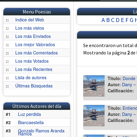
Menu Poesias
L
A
B
C
D
E
F
G
::
Indice del Web
::
Los más vistos
::
Los más Enviados
::
Los mejor Valorados
Se encontraron un total 
::
Los más Comentados
Mostrando la página
2
de
::
Los más Votados
::
Los más Recientes
::
Lista de autores
Título:
Donde 
Autor:
Dany
~
::
Últimas Búsquedas
Calificación:
Últimos Autores del día
Título:
Entíen
#1
Luz perdida
Autor:
Dany
~
Calificación:
#2
Biancaestella
#3
Gonzalo Ramos Aranda
Ramos