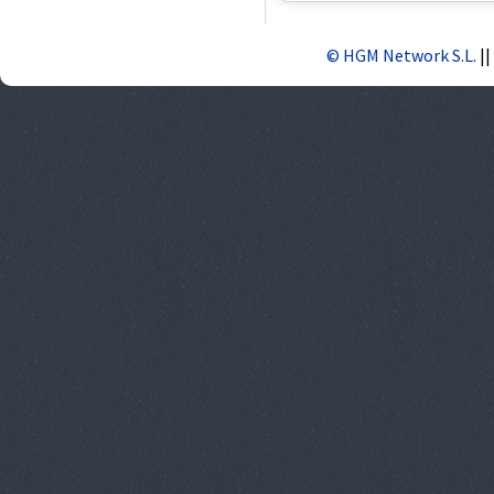
© HGM Network S.L.
||