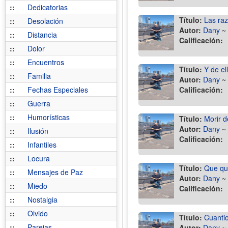
::
Dedicatorias
Título:
Las ra
::
Desolación
Autor:
Dany
~
::
Distancia
Calificación:
::
Dolor
::
Encuentros
Título:
Y de el
::
Familia
Autor:
Dany
~
::
Fechas Especiales
Calificación:
::
Guerra
::
Humorísticas
Título:
Morir d
Autor:
Dany
~
::
Ilusión
Calificación:
::
Infantiles
::
Locura
Título:
Que qu
::
Mensajes de Paz
Autor:
Dany
~
::
Miedo
Calificación:
::
Nostalgia
::
Olvido
Título:
Cuantio
::
Parejas
Autor:
Dany
~