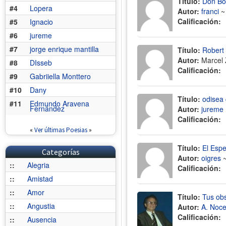
Título:
Don Bo
#4
Lopera
Autor:
franci
Calificación:
#5
Ignacio
#6
jureme
#7
jorge enrique mantilla
Título:
Robert 
Autor:
Marcel
#8
DIsseb
Calificación:
#9
Gabriiella Monttero
#10
Dany
Título:
odisea
#11
Edmundo Aravena
Fernández
Autor:
jureme
Calificación:
«
Ver últimas Poesias
»
Título:
El Espe
Categorías
Autor:
oigres
::
Alegria
Calificación:
::
Amistad
::
Amor
Título:
Tus ob
::
Angustia
Autor:
A. Noc
Calificación:
::
Ausencia