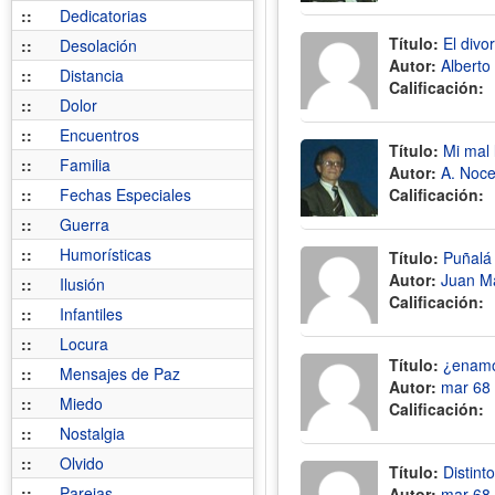
::
Dedicatorias
Título:
El divo
::
Desolación
Autor:
Alberto
::
Distancia
Calificación:
::
Dolor
::
Encuentros
Título:
Mi mal
::
Familia
Autor:
A. Noc
::
Fechas Especiales
Calificación:
::
Guerra
::
Humorísticas
Título:
Puñalá
Autor:
Juan M
::
Ilusión
Calificación:
::
Infantiles
::
Locura
Título:
¿enamor
::
Mensajes de Paz
Autor:
mar 68
::
Miedo
Calificación:
::
Nostalgia
::
Olvido
Título:
Distint
::
Parejas
Autor:
mar 68