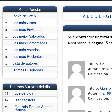
Menu Poesias
L
A
B
C
D
E
F
G
::
Indice del Web
::
Los más vistos
::
Los más Enviados
::
Los mejor Valorados
Se encontraron un total 
::
Los más Comentados
Mostrando la página
15
d
::
Los más Votados
::
Los más Recientes
::
Lista de autores
Título:
Sé....
Autor:
Edeniu
::
Últimas Búsquedas
Calificación:
Últimos Autores del día
Título:
Quiero 
#1
Luz perdida
Autor:
mar 68
Calificación:
#2
Biancaestella
#3
Gonzalo Ramos Aranda
Ramos