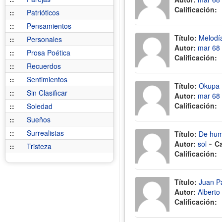
Calificación:
::
Patrióticos
::
Pensamientos
Título:
Melodí
::
Personales
Autor:
mar 68
::
Prosa Poética
Calificación:
::
Recuerdos
::
Sentimientos
Título:
Okupa
::
Sin Clasificar
Autor:
mar 68
Calificación:
::
Soledad
::
Sueños
::
Surrealistas
Título:
De humo
Autor:
sol
~
Ca
::
Tristeza
Calificación:
Título:
Juan Pa
Autor:
Alberto
Calificación: