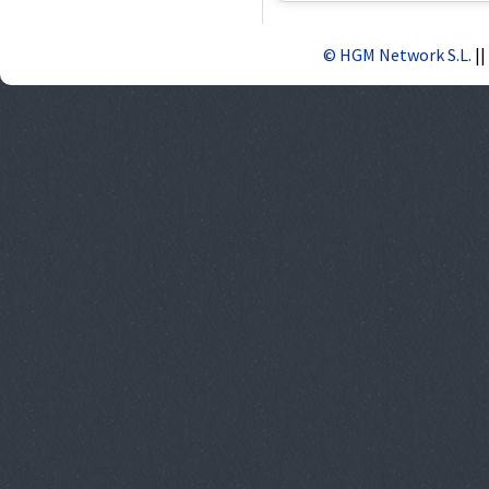
© HGM Network S.L.
||