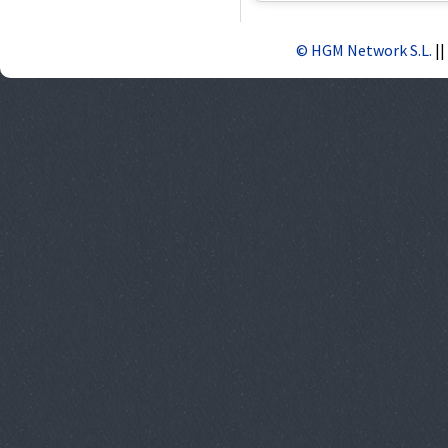
© HGM Network S.L.
||