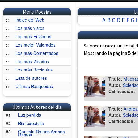
Menu Poesias
L
A
B
C
D
E
F
G
::
Indice del Web
::
Los más vistos
::
Los más Enviados
::
Los mejor Valorados
Se encontraron un total 
::
Los más Comentados
Mostrando la página
5
de
::
Los más Votados
::
Los más Recientes
::
Lista de autores
Título:
Muchas 
Autor:
Soledad
::
Últimas Búsquedas
Calificación:
Últimos Autores del día
Título:
Andrea
#1
Luz perdida
Autor:
Soledad
Calificación:
#2
Biancaestella
#3
Gonzalo Ramos Aranda
Ramos