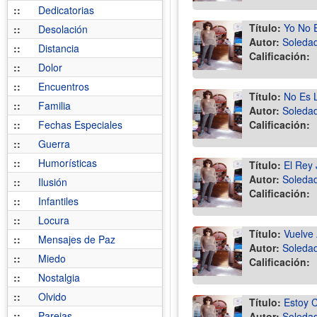
::
Dedicatorias
Título:
Yo No 
::
Desolación
Autor:
Soledad
::
Distancia
Calificación:
::
Dolor
::
Encuentros
Título:
No Es L
::
Familia
Autor:
Soledad
::
Fechas Especiales
Calificación:
::
Guerra
::
Humorísticas
Título:
El Rey
Autor:
Soledad
::
Ilusión
Calificación:
::
Infantiles
::
Locura
Título:
Vuelve 
::
Mensajes de Paz
Autor:
Soledad
::
Miedo
Calificación:
::
Nostalgia
::
Olvido
Título:
Estoy 
::
Parejas
Autor:
Soledad