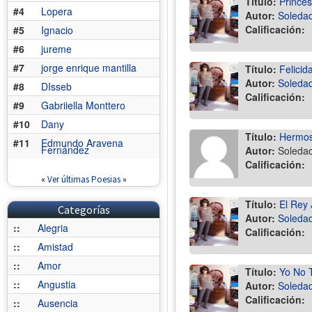
Título:
Princes
#4
Lopera
Autor:
Soledad
Calificación:
#5
Ignacio
#6
jureme
#7
jorge enrique mantilla
Título:
Felicid
Autor:
Soledad
#8
DIsseb
Calificación:
#9
Gabriiella Monttero
#10
Dany
Título:
Hermosa
#11
Edmundo Aravena
Fernández
Autor:
Soledad
Calificación:
«
Ver últimas Poesias
»
Título:
El Rey 
Categorías
Autor:
Soledad
::
Alegria
Calificación:
::
Amistad
::
Amor
Título:
Yo No T
::
Angustia
Autor:
Soledad
Calificación:
::
Ausencia