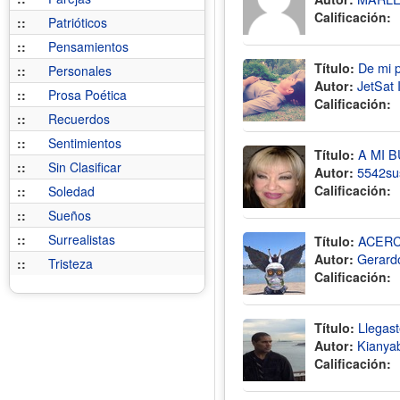
Calificación:
::
Patrióticos
::
Pensamientos
Título:
De mi 
::
Personales
Autor:
JetSat 
::
Prosa Poética
Calificación:
::
Recuerdos
::
Sentimientos
Título:
A MI 
::
Sin Clasificar
Autor:
5542su
Calificación:
::
Soledad
::
Sueños
::
Surrealistas
Título:
ACER
Autor:
Gerard
::
Tristeza
Calificación:
Título:
Llegast
Autor:
Kianyab
Calificación: