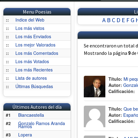
Menu Poesias
L
A
B
C
D
E
F
G
::
Indice del Web
::
Los más vistos
::
Los más Enviados
::
Los mejor Valorados
Se encontraron un total 
::
Los más Comentados
Mostrando la página
9
de
::
Los más Votados
::
Los más Recientes
::
Lista de autores
Título:
Mi peq
Autor:
Gonzal
::
Últimas Búsquedas
Calificación:
Últimos Autores del día
Título:
Que bel
#1
Biancaestella
Autor:
Españo
Calificación:
#2
Gonzalo Ramos Aranda
Ramos
#3
Lopera