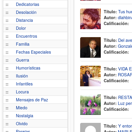
::
Dedicatorias
Título:
Tus hu
::
Desolación
Autor:
dlahbin
::
Distancia
Calificación:
::
Dolor
::
Encuentros
Título:
Del av
::
Familia
Autor:
Gonzal
::
Fechas Especiales
Calificación:
::
Guerra
::
Humorísticas
Título:
VIDA 
Autor:
ROSAR
::
Ilusión
Calificación:
::
Infantiles
::
Locura
Título:
RESTA
::
Mensajes de Paz
Autor:
Luz per
::
Miedo
Calificación:
::
Nostalgia
::
Olvido
Título:
Y enton
::
Parejas
Autor:
MARLE