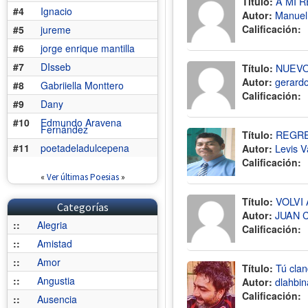
Título:
A MI 
#4
Ignacio
Autor:
Manuel
Calificación:
#5
jureme
#6
jorge enrique mantilla
#7
DIsseb
Título:
NUEVO
Autor:
gerard
#8
Gabriiella Monttero
Calificación:
#9
Dany
#10
Edmundo Aravena
Fernández
Título:
REGR
#11
poetadeladulcepena
Autor:
Levis 
Calificación:
«
Ver últimas Poesias
»
Título:
VOLVI
Categorías
Autor:
JUAN 
::
Alegria
Calificación:
::
Amistad
::
Amor
Título:
Tú clan
::
Angustia
Autor:
dlahbin
Calificación:
::
Ausencia