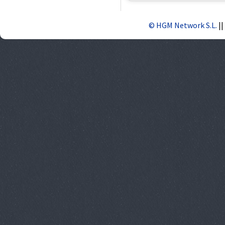
© HGM Network S.L.
||