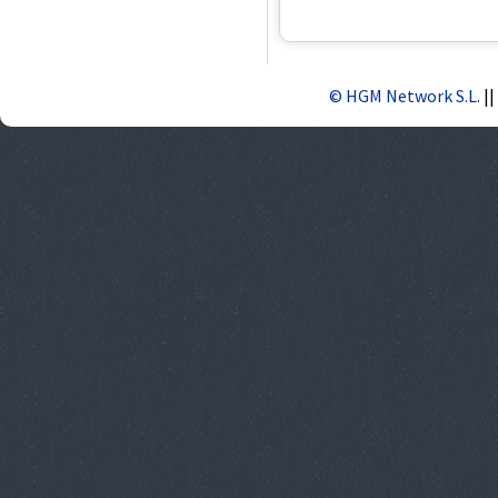
© HGM Network S.L.
||