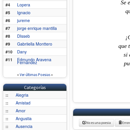
Se 
#4
Lopera
qu
#5
Ignacio
#6
jureme
#7
jorge enrique mantilla
#8
DIsseb
¡O
#9
Gabriiella Monttero
que 
#10
Dany
si
#11
Edmundo Aravena
Fernández
pu
«
Ver últimas Poesias
»
Categorías
::
Alegria
::
Amistad
::
Amor
::
Angustia
No es una poesia
Error
::
Ausencia