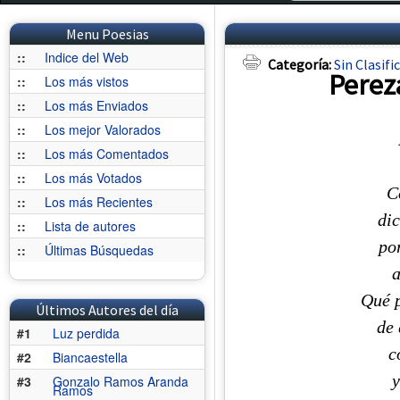
Menu Poesias
::
Indice del Web
Categoría:
Sin Clasifi
Perez
::
Los más vistos
::
Los más Enviados
::
Los mejor Valorados
::
Los más Comentados
::
Los más Votados
C
::
Los más Recientes
di
::
Lista de autores
po
::
Últimas Búsquedas
a
Qué p
Últimos Autores del día
de 
#1
Luz perdida
c
#2
Biancaestella
y
#3
Gonzalo Ramos Aranda
Ramos