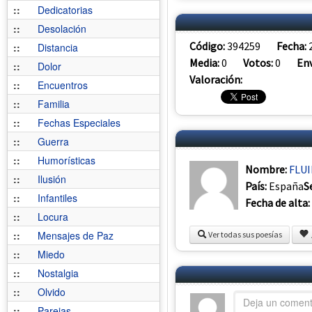
::
Dedicatorias
::
Desolación
Código:
394259
Fecha:
::
Distancia
Media:
0
Votos:
0
Env
::
Dolor
Valoración:
::
Encuentros
::
Familia
::
Fechas Especiales
::
Guerra
::
Humorísticas
Nombre:
FLU
::
Ilusión
País:
España
S
::
Infantiles
Fecha de alta:
::
Locura
::
Mensajes de Paz
Ver todas sus poesías
::
Miedo
::
Nostalgia
::
Olvido
::
Parejas