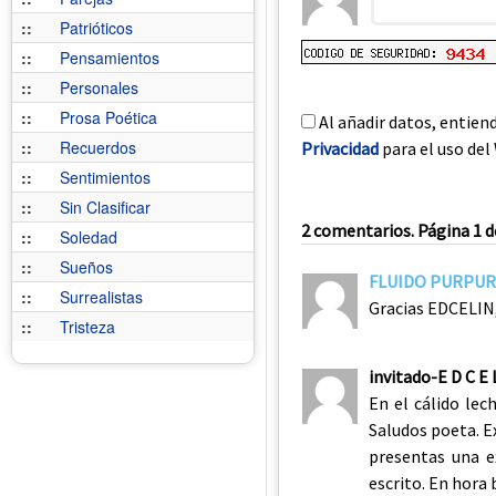
::
Patrióticos
::
Pensamientos
::
Personales
::
Prosa Poética
Al añadir datos, entien
::
Recuerdos
Privacidad
para el uso del 
::
Sentimientos
::
Sin Clasificar
2 comentarios. Página 1 d
::
Soledad
::
Sueños
FLUIDO PURPU
::
Surrealistas
Gracias EDCELIN,
::
Tristeza
invitado-E D C E 
En el cálido lec
Saludos poeta. E
presentas una e
escrito. En hora