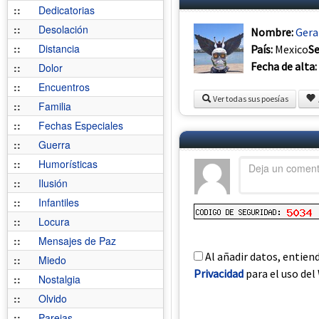
::
Dedicatorias
::
Desolación
Nombre:
Gera
::
Distancia
País:
Mexico
S
Fecha de alta:
::
Dolor
::
Encuentros
Ver todas sus poesías
::
Familia
::
Fechas Especiales
::
Guerra
::
Humorísticas
::
Ilusión
::
Infantiles
::
Locura
::
Mensajes de Paz
Al añadir datos, entien
::
Miedo
Privacidad
para el uso del 
::
Nostalgia
::
Olvido
::
Parejas