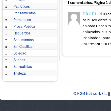
1 comentarios. Página 1 d
::
Patrióticos
::
Pensamientos
E D C E L I N
09 d
::
Personales
te busco entre mi
en cada rincon. t
::
Prosa Poética
enlazados sus 
::
Recuerdos
inspirador par
::
Sentimientos
interesante tu t
::
Sin Clasificar
::
Soledad
::
Sueños
::
Surrealistas
::
Tristeza
© HGM Network S.L.
||