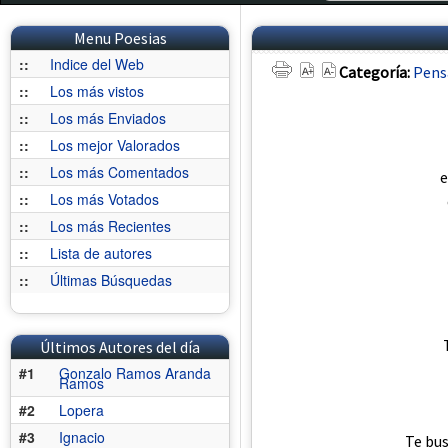
Menu Poesias
::
Indice del Web
Categoría:
Pens
::
Los más vistos
::
Los más Enviados
::
Los mejor Valorados
::
Los más Comentados
e
::
Los más Votados
::
Los más Recientes
::
Lista de autores
::
Últimas Búsquedas
Últimos Autores del día
#1
Gonzalo Ramos Aranda
Ramos
#2
Lopera
#3
Ignacio
Te bus