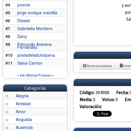
#4
jureme
y au
por
#5
jorge enrique mantilla
Sé
#6
DIsseb
#7
Gabriiella Monttero
#8
Dany
#9
Edmundo Aravena
Fernández
#10
poetadeladulcepena
#11
Salva Carrion
No es una poesia
Error
«
Ver últimas Poesias
»
Categorías
Código:
394988
Fecha:
::
Alegria
Media:
0
Votos:
0
Env
::
Amistad
Valoración:
::
Amor
::
Angustia
::
Ausencia