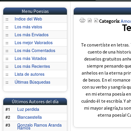
Menu Poesias
::
Indice del Web
Categoría:
Amo
Te
::
Los más vistos
::
Los más Enviados
::
Los mejor Valorados
Te convertíste en letras.
::
Los más Comentados
cuento de una histori
::
Los más Votados
desvelos gratuitos anhe
siempre pensando que 
::
Los más Recientes
anhelos en la eterna pri
::
Lista de autores
de besos. En el romance
::
Últimas Búsquedas
con su verbo y sangría qu
en mi eterna poesía en
cuándo él te escribía. Y 
Últimos Autores del día
mi mayor alegría,tu son
#1
Luz perdida
eterna poesía! C
#2
Biancaestella
#3
Gonzalo Ramos Aranda
Ramos