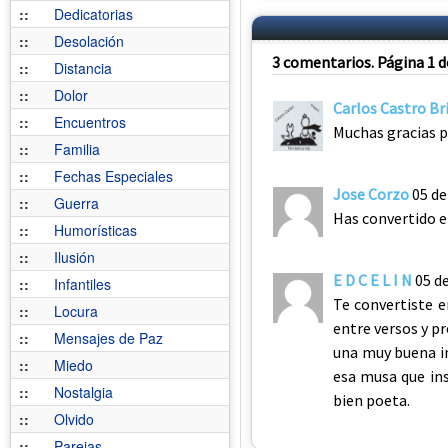
::
Dedicatorias
::
Desolación
3 comentarios. Página 1 d
::
Distancia
::
Dolor
Carlos Castro Br
::
Encuentros
Muchas gracias p
::
Familia
::
Fechas Especiales
Jose Corzo
05 de
::
Guerra
Has convertido e
::
Humorísticas
::
Ilusión
E D C E L I N
05 d
::
Infantiles
Te convertiste e
::
Locura
entre versos y pr
::
Mensajes de Paz
una muy buena in
::
Miedo
esa musa que ins
::
Nostalgia
bien poeta.
::
Olvido
::
Parejas