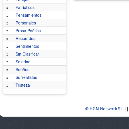
::
Patrióticos
::
Pensamientos
::
Personales
::
Prosa Poética
::
Recuerdos
::
Sentimientos
::
Sin Clasificar
::
Soledad
::
Sueños
::
Surrealistas
::
Tristeza
© HGM Network S.L.
||