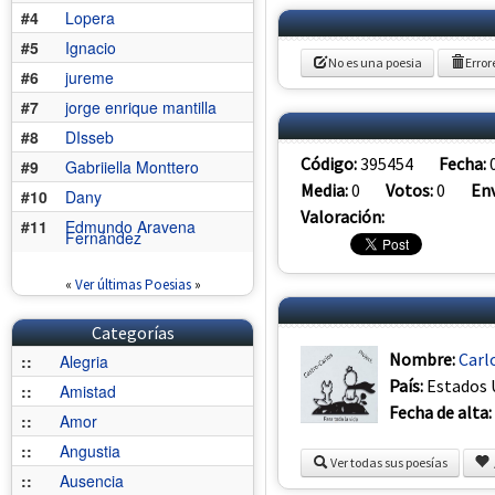
#4
Lopera
#5
Ignacio
No es una poesia
Error
#6
jureme
#7
jorge enrique mantilla
#8
DIsseb
Código:
395454
Fecha:
#9
Gabriiella Monttero
Media:
0
Votos:
0
Env
#10
Dany
Valoración:
#11
Edmundo Aravena
Fernández
«
Ver últimas Poesias
»
Categorías
Nombre:
Carl
::
Alegria
País:
Estados 
::
Amistad
Fecha de alta:
::
Amor
::
Angustia
Ver todas sus poesías
::
Ausencia