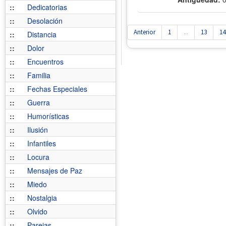
::
Dedicatorias
::
Desolación
Anterior
1
...
13
14
::
Distancia
::
Dolor
::
Encuentros
::
Familia
::
Fechas Especiales
::
Guerra
::
Humorísticas
::
Ilusión
::
Infantiles
::
Locura
::
Mensajes de Paz
::
Miedo
::
Nostalgia
::
Olvido
::
Parejas