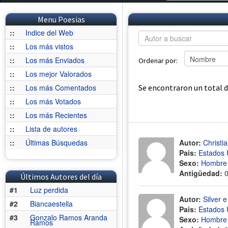
Menu Poesias
::
Indice del Web
::
Los más vistos
::
Los más Enviados
Ordenar por:
::
Los mejor Valorados
::
Los más Comentados
Se encontraron un total 
::
Los más Votados
::
Los más Recientes
::
Lista de autores
::
Últimas Búsquedas
Autor:
Christi
Pais:
Estados 
Sexo:
Hombre
Antigüedad:
Últimos Autores del día
#1
Luz perdida
Autor:
Silver e
#2
Biancaestella
Pais:
Estados 
#3
Gonzalo Ramos Aranda
Sexo:
Hombre
Ramos