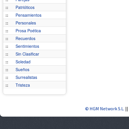
::
Patrióticos
::
Pensamientos
::
Personales
::
Prosa Poética
::
Recuerdos
::
Sentimientos
::
Sin Clasificar
::
Soledad
::
Sueños
::
Surrealistas
::
Tristeza
© HGM Network S.L.
||