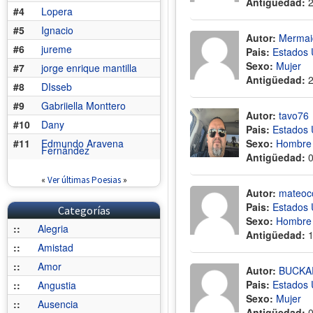
Antigüedad:
#4
Lopera
#5
Ignacio
Autor:
Mermai
#6
jureme
Pais:
Estados 
Sexo:
Mujer
#7
jorge enrique mantilla
Antigüedad:
#8
DIsseb
#9
Gabriiella Monttero
Autor:
tavo76
#10
Dany
Pais:
Estados 
#11
Edmundo Aravena
Sexo:
Hombre
Fernández
Antigüedad:
«
Ver últimas Poesias
»
Autor:
mateoc
Pais:
Estados 
Categorías
Sexo:
Hombre
::
Alegria
Antigüedad:
::
Amistad
::
Amor
Autor:
BUCKA
Pais:
Estados 
::
Angustia
Sexo:
Mujer
::
Ausencia
Antigüedad: