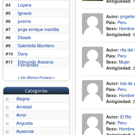
Antigüedad:
#4
Lopera
#5
Ignacio
Autor:
jorgefe
#6
jureme
Pais:
Peru
Sexo:
Hombre
#7
jorge enrique mantilla
Antigüedad:
#8
DIsseb
#9
Gabriiella Monttero
Autor:
rita de
#10
Dany
Pais:
Peru
#11
Edmundo Aravena
Sexo:
Mujer
Fernández
Antigüedad:
«
Ver últimas Poesias
»
Autor:
lois de
Pais:
Peru
Categorías
Sexo:
Hombre
::
Alegria
Antigüedad:
::
Amistad
::
Amor
Autor:
El Rio
Pais:
Peru
::
Angustia
Sexo:
Hombre
::
Ausencia
Antigüedad: