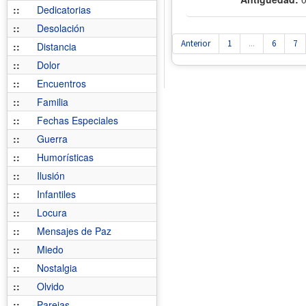
::
Dedicatorias
::
Desolación
Anterior
1
...
6
7
::
Distancia
::
Dolor
::
Encuentros
::
Familia
::
Fechas Especiales
::
Guerra
::
Humorísticas
::
Ilusión
::
Infantiles
::
Locura
::
Mensajes de Paz
::
Miedo
::
Nostalgia
::
Olvido
::
Parejas