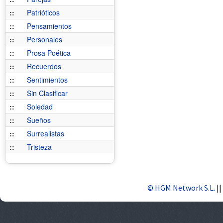
::
Patrióticos
::
Pensamientos
::
Personales
::
Prosa Poética
::
Recuerdos
::
Sentimientos
::
Sin Clasificar
::
Soledad
::
Sueños
::
Surrealistas
::
Tristeza
© HGM Network S.L.
||