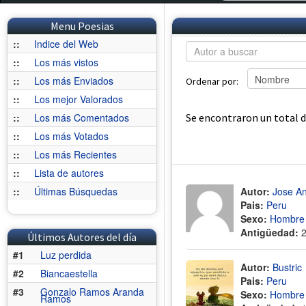
Menu Poesias
::
Indice del Web
::
Los más vistos
::
Los más Enviados
Ordenar por:
::
Los mejor Valorados
::
Los más Comentados
Se encontraron un total 
::
Los más Votados
::
Los más Recientes
::
Lista de autores
::
Últimas Búsquedas
Autor:
Jose A
Pais:
Peru
Sexo:
Hombre
Antigüedad:
Últimos Autores del día
#1
Luz perdida
Autor:
Bustric
#2
Biancaestella
Pais:
Peru
#3
Gonzalo Ramos Aranda
Sexo:
Hombre
Ramos