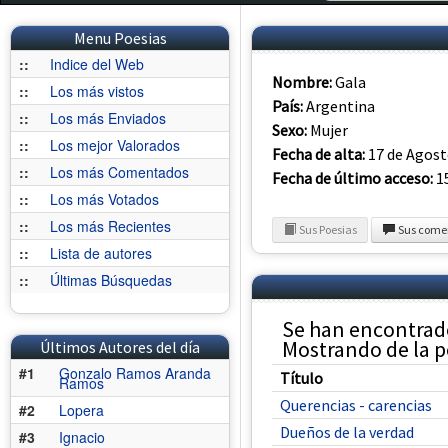
Menu Poesias
::
Indice del Web
Nombre:
Gala
::
Los más vistos
País:
Argentina
::
Los más Enviados
Sexo:
Mujer
::
Los mejor Valorados
Fecha de alta:
17 de Agost
::
Los más Comentados
Fecha de último acceso:
15
::
Los más Votados
::
Los más Recientes
Sus Poesias
Sus come
::
Lista de autores
::
Últimas Búsquedas
Se han encontrado
Mostrando de la po
Últimos Autores del día
#1
Gonzalo Ramos Aranda
Título
Ramos
Querencias - carencias
#2
Lopera
Dueños de la verdad
#3
Ignacio