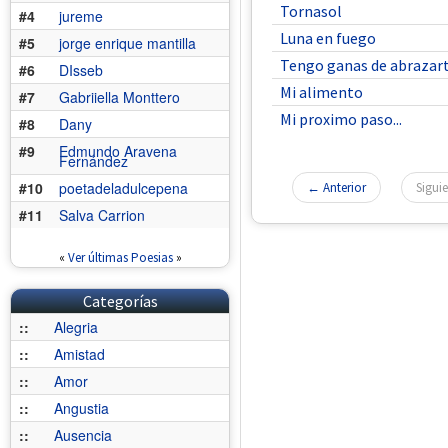
Tornasol
#4
jureme
Luna en fuego
#5
jorge enrique mantilla
Tengo ganas de abrazar
#6
DIsseb
Mi alimento
#7
Gabriiella Monttero
Mi proximo paso...
#8
Dany
#9
Edmundo Aravena
Fernández
#10
poetadeladulcepena
← Anterior
Sigui
#11
Salva Carrion
«
Ver últimas Poesias
»
Categorías
::
Alegria
::
Amistad
::
Amor
::
Angustia
::
Ausencia