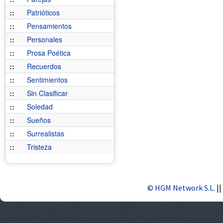
::
Patrióticos
::
Pensamientos
::
Personales
::
Prosa Poética
::
Recuerdos
::
Sentimientos
::
Sin Clasificar
::
Soledad
::
Sueños
::
Surrealistas
::
Tristeza
© HGM Network S.L.
||