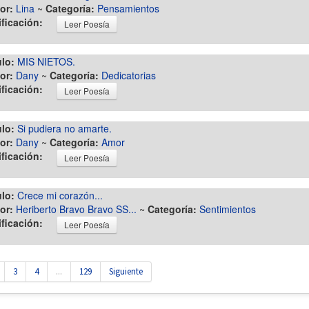
or:
Lina
~
Categoría:
Pensamientos
ificación:
Leer Poesía
ulo:
MIS NIETOS.
or:
Dany
~
Categoría:
Dedicatorias
ificación:
Leer Poesía
ulo:
Si pudiera no amarte.
or:
Dany
~
Categoría:
Amor
ificación:
Leer Poesía
ulo:
Crece mi corazón...
or:
Heriberto Bravo Bravo SS...
~
Categoría:
Sentimientos
ificación:
Leer Poesía
3
4
...
129
Siguiente