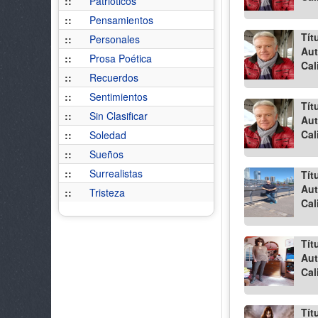
::
Patrióticos
::
Pensamientos
Tít
::
Personales
Aut
::
Prosa Poética
Cal
::
Recuerdos
::
Sentimientos
Tít
::
Sin Clasificar
Aut
Cal
::
Soledad
::
Sueños
::
Surrealistas
Tít
Aut
::
Tristeza
Cal
Tít
Aut
Cal
Tít