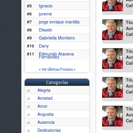
Cal
#5
Ignacio
#6
jureme
#7
jorge enrique mantilla
Tít
Aut
#8
DIsseb
Cal
#9
Gabriiella Monttero
#10
Dany
Tít
#11
Edmundo Aravena
Fernández
Aut
Cal
«
Ver últimas Poesias
»
Tít
Categorías
Aut
::
Alegria
Cal
::
Amistad
::
Amor
Tít
::
Angustia
Aut
Cal
::
Ausencia
::
Dedicatorias