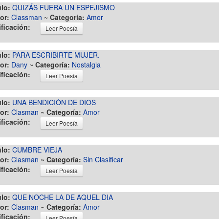
ulo:
QUIZÁS FUERA UN ESPEJISMO
or:
Classman
~
Categoría:
Amor
ificación:
Leer Poesía
ulo:
PARA ESCRIBIRTE MUJER.
or:
Dany
~
Categoría:
Nostalgia
ificación:
Leer Poesía
ulo:
UNA BENDICIÓN DE DIOS
or:
Clasman
~
Categoría:
Amor
ificación:
Leer Poesía
ulo:
CUMBRE VIEJA
or:
Clasman
~
Categoría:
Sin Clasificar
ificación:
Leer Poesía
ulo:
QUE NOCHE LA DE AQUEL DIA
or:
Clasman
~
Categoría:
Amor
ificación:
Leer Poesía