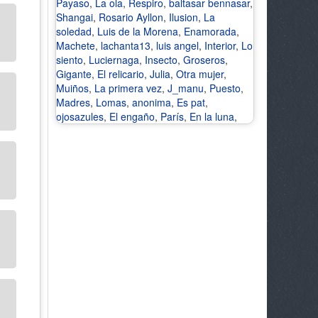
Payaso
,
La ola
,
Respiro
,
baltasar bennasar
,
Shangai
,
Rosario Ayllon
,
Ilusion
,
La
soledad
,
Luis de la Morena
,
Enamorada
,
Machete
,
lachanta13
,
luis angel
,
Interior
,
Lo
siento
,
Luciernaga
,
Insecto
,
Groseros
,
Gigante
,
El relicario
,
Julia
,
Otra mujer
,
Muiños
,
La primera vez
,
J_manu
,
Puesto
,
Madres
,
Lomas
,
anonima
,
Es pat
,
ojosazules
,
El engaño
,
París
,
En la luna
,