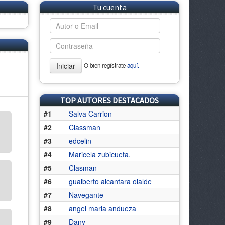
Tu cuenta
Iniciar
O bien regístrate
aquí.
TOP AUTORES DESTACADOS
#1
Salva Carrion
#2
Classman
#3
edcelin
#4
Maricela zubicueta.
#5
Clasman
#6
gualberto alcantara olalde
#7
Navegante
#8
angel maria andueza
#9
Dany