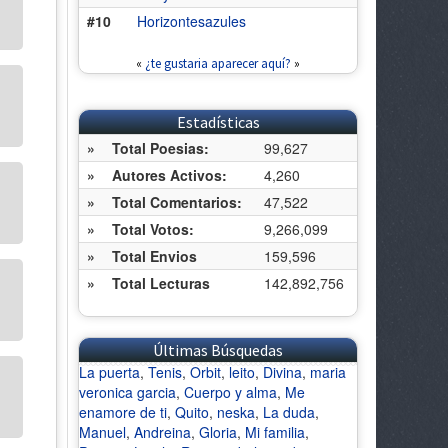
#10
Horizontesazules
«
¿te gustaria aparecer aquí?
»
Estadísticas
»
Total Poesias:
99,627
»
Autores Activos:
4,260
»
Total Comentarios:
47,522
»
Total Votos:
9,266,099
»
Total Envios
159,596
»
Total Lecturas
142,892,756
Últimas Búsquedas
La puerta
,
Tenis
,
Orbit
,
leito
,
Divina
,
maria
veronica garcia
,
Cuerpo y alma
,
Me
enamore de ti
,
Quito
,
neska
,
La duda
,
Manuel
,
Andreina
,
Gloria
,
Mi familia
,