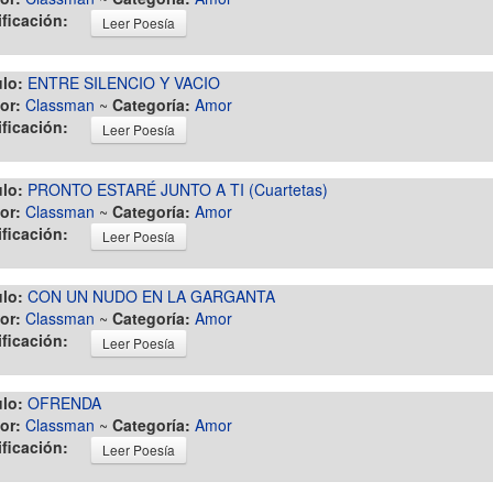
ificación:
Leer Poesía
ulo:
ENTRE SILENCIO Y VACIO
or:
Classman
~
Categoría:
Amor
ificación:
Leer Poesía
ulo:
PRONTO ESTARÉ JUNTO A TI (Cuartetas)
or:
Classman
~
Categoría:
Amor
ificación:
Leer Poesía
ulo:
CON UN NUDO EN LA GARGANTA
or:
Classman
~
Categoría:
Amor
ificación:
Leer Poesía
ulo:
OFRENDA
or:
Classman
~
Categoría:
Amor
ificación:
Leer Poesía