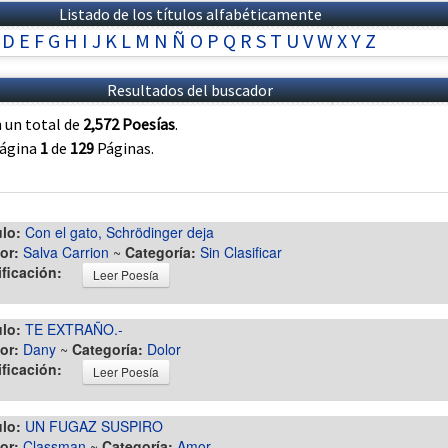
Listado de los títulos alfabéticamente
D
E
F
G
H
I
J
K
L
M
N
Ñ
O
P
Q
R
S
T
U
V
W
X
Y
Z
Resultados del buscador
 un total de
2,572 Poesías
.
página
1
de
129
Páginas.
ulo:
Con el gato, Schrödinger deja
or:
Salva Carrion
~
Categoría:
Sin Clasificar
ificación:
Leer Poesía
ulo:
TE EXTRAÑO.-
or:
Dany
~
Categoría:
Dolor
ificación:
Leer Poesía
ulo:
UN FUGAZ SUSPIRO
or:
Classman
~
Categoría:
Amor