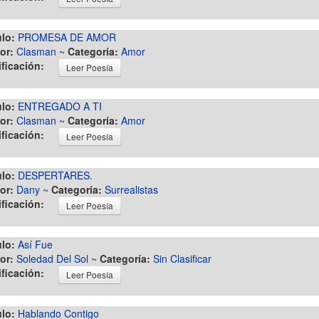
ulo:
PROMESA DE AMOR
or:
Clasman
~
Categoría:
Amor
ificación:
Leer Poesía
ulo:
ENTREGADO A TI
or:
Clasman
~
Categoría:
Amor
ificación:
Leer Poesía
ulo:
DESPERTARES.
or:
Dany
~
Categoría:
Surrealistas
ificación:
Leer Poesía
ulo:
Así Fue
or:
Soledad Del Sol
~
Categoría:
Sin Clasificar
ificación:
Leer Poesía
ulo:
Hablando Contigo