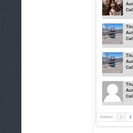
Aut
Cal
Tít
Aut
Cal
Tít
Aut
Cal
Tít
Aut
Cal
Anterior
1
2