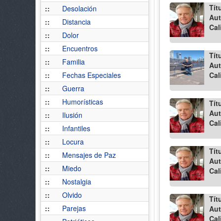
Tít
::
Desolación
Aut
::
Distancia
Cal
::
Dolor
::
Encuentros
Tít
::
Familia
Aut
::
Fechas Especiales
Cal
::
Guerra
::
Humorísticas
Tít
Aut
::
Ilusión
Cal
::
Infantiles
::
Locura
Tít
::
Mensajes de Paz
Aut
::
Miedo
Cal
::
Nostalgia
::
Olvido
Tít
::
Parejas
Aut
Cal