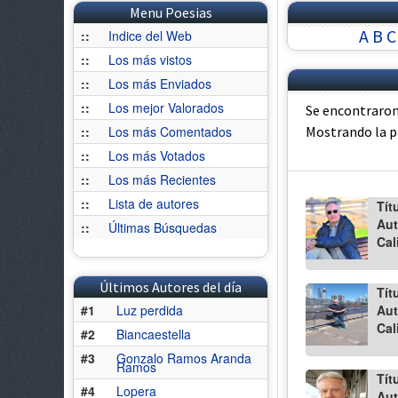
Menu Poesias
A
B
C
::
Indice del Web
::
Los más vistos
::
Los más Enviados
::
Los mejor Valorados
Se encontraron
::
Los más Comentados
Mostrando la 
::
Los más Votados
::
Los más Recientes
::
Lista de autores
Tít
Aut
::
Últimas Búsquedas
Cal
Últimos Autores del día
Tít
#1
Luz perdida
Aut
Cal
#2
Biancaestella
#3
Gonzalo Ramos Aranda
Ramos
Tít
#4
Lopera
Aut