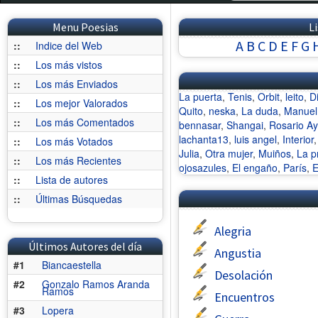
Menu Poesias
L
A
B
C
D
E
F
G
::
Indice del Web
::
Los más vistos
::
Los más Enviados
La puerta
,
Tenis
,
Orbit
,
leito
,
D
::
Los mejor Valorados
Quito
,
neska
,
La duda
,
Manuel
::
Los más Comentados
bennasar
,
Shangai
,
Rosario Ay
lachanta13
,
luis angel
,
Interior
::
Los más Votados
Julia
,
Otra mujer
,
Muiños
,
La p
::
Los más Recientes
ojosazules
,
El engaño
,
París
,
E
::
Lista de autores
::
Últimas Búsquedas
Alegria
Últimos Autores del día
Angustia
#1
Biancaestella
Desolación
#2
Gonzalo Ramos Aranda
Ramos
Encuentros
#3
Lopera