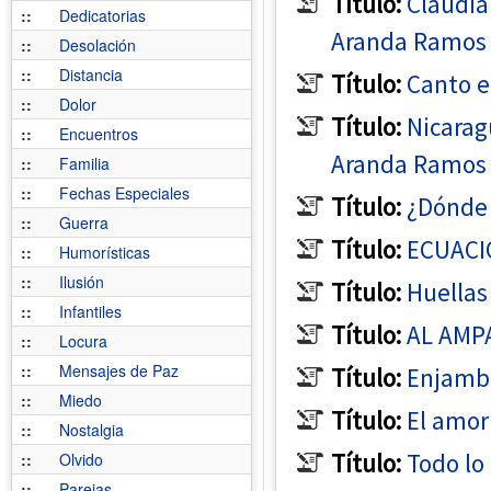
Título:
Claudia
::
Dedicatorias
Aranda Ramos
::
Desolación
::
Distancia
Título:
Canto e
::
Dolor
Título:
Nicarag
::
Encuentros
Aranda Ramos
::
Familia
::
Fechas Especiales
Título:
¿Dónde 
::
Guerra
Título:
ECUACI
::
Humorísticas
::
Ilusión
Título:
Huellas
::
Infantiles
Título:
AL AMP
::
Locura
::
Mensajes de Paz
Título:
Enjamb
::
Miedo
Título:
El amor
::
Nostalgia
Título:
Todo lo
::
Olvido
::
Parejas