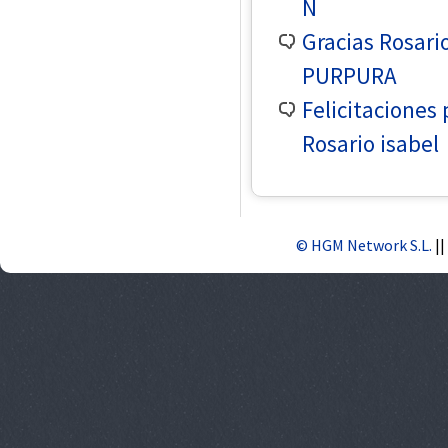
N
Gracias Rosari
PURPURA
Felicitacione
Rosario isabel
© HGM Network S.L.
||