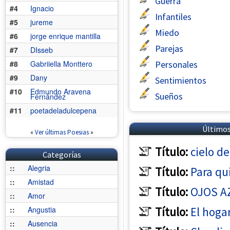
Guerra
#4
Ignacio
Infantiles
#5
jureme
Miedo
#6
jorge enrique mantilla
Parejas
#7
DIsseb
#8
Gabriiella Monttero
Personales
#9
Dany
Sentimientos
#10
Edmundo Aravena
Sueños
Fernández
#11
poetadeladulcepena
Últimos
«
Ver últimas Poesias
»
Título:
cielo de
Categorías
::
Alegria
Título:
Para qu
::
Amistad
Título:
OJOS A
::
Amor
::
Angustia
Título:
El hoga
::
Ausencia