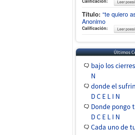
Calificación:
Leer poes
Título:
“te quiero
Anonimo
Calificación:
Leer poes
Últimos C
bajo los cierre
N
donde el sufri
D C E L I N
Donde pongo tu
D C E L I N
Cada uno de tu