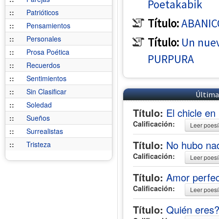
Poetakabik
::
Patrióticos
Título:
ABANIC
::
Pensamientos
::
Personales
Título:
Un nue
::
Prosa Poética
PURPURA
::
Recuerdos
::
Sentimientos
::
Sin Clasificar
Última
::
Soledad
Título:
El chicle en
::
Sueños
Calificación:
Leer poes
::
Surrealistas
Título:
No hubo na
::
Tristeza
Calificación:
Leer poes
Título:
Amor perfe
Calificación:
Leer poes
Título:
Quién eres