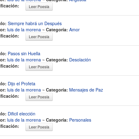
ificación:
Leer Poesía
ulo:
Siempre habrá un Después
or:
luis de la morena
~
Categoría:
Amor
ificación:
Leer Poesía
ulo:
Pasos sin Huella
or:
luis de la morena
~
Categoría:
Desolación
ificación:
Leer Poesía
ulo:
Dijo el Profeta
or:
luis de la morena
~
Categoría:
Mensajes de Paz
ificación:
Leer Poesía
ulo:
Dificil elección
or:
luis de la morena
~
Categoría:
Personales
ificación:
Leer Poesía