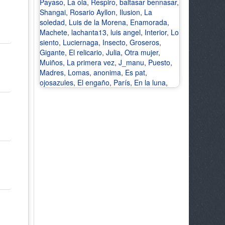
Payaso
,
La ola
,
Respiro
,
baltasar bennasar
,
Shangai
,
Rosario Ayllon
,
Ilusion
,
La
soledad
,
Luis de la Morena
,
Enamorada
,
Machete
,
lachanta13
,
luis angel
,
Interior
,
Lo
siento
,
Luciernaga
,
Insecto
,
Groseros
,
Gigante
,
El relicario
,
Julia
,
Otra mujer
,
Muiños
,
La primera vez
,
J_manu
,
Puesto
,
Madres
,
Lomas
,
anonima
,
Es pat
,
ojosazules
,
El engaño
,
París
,
En la luna
,