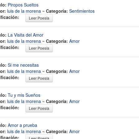
ulo:
Piropos Sueltos
or:
luis de la morena
~
Categoría:
Sentimientos
ificación:
Leer Poesía
ulo:
La Visita del Amor
or:
luis de la morena
~
Categoría:
Amor
ificación:
Leer Poesía
ulo:
Si me necesitas
or:
luis de la morena
~
Categoría:
Amor
ificación:
Leer Poesía
ulo:
Tu y mis Sueños
or:
luis de la morena
~
Categoría:
Amor
ificación:
Leer Poesía
ulo:
Amor a prueba
or:
luis de la morena
~
Categoría:
Amor
ificación:
Leer Poesía