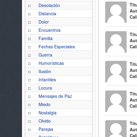
Tít
::
Desolación
Aut
::
Distancia
Cal
::
Dolor
::
Encuentros
Tít
::
Familia
Aut
::
Fechas Especiales
Cal
::
Guerra
::
Humorísticas
Tít
Aut
::
Ilusión
Cal
::
Infantiles
::
Locura
Tít
::
Mensajes de Paz
Aut
::
Miedo
Cal
::
Nostalgia
::
Olvido
Tít
::
Parejas
Aut
Cal