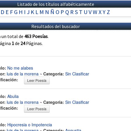
Listado de los títulos alfabéticamente
D
E
F
G
H
I
J
K
L
M
N
Ñ
O
P
Q
R
S
T
U
V
W
X
Y
Z
Resultados del buscador
 un total de
463 Poesías
.
página
1
de
24
Páginas.
ulo:
No me alabes
or:
luis de la morena
~
Categoría:
Sin Clasificar
ificación:
Leer Poesía
ulo:
Abulia
or:
luis de la morena
~
Categoría:
Sin Clasificar
ificación:
Leer Poesía
ulo:
Hipocresia o Impotencia
or:
luis de la morena
~
Categoría:
Angustia