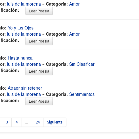
or:
luis de la morena
~
Categoría:
Amor
ificación:
Leer Poesía
ulo:
Yo y tus Ojos
or:
luis de la morena
~
Categoría:
Amor
ificación:
Leer Poesía
ulo:
Hasta nunca
or:
luis de la morena
~
Categoría:
Sin Clasificar
ificación:
Leer Poesía
ulo:
Atraer sin retener
or:
luis de la morena
~
Categoría:
Sentimientos
ificación:
Leer Poesía
3
4
...
24
Siguiente