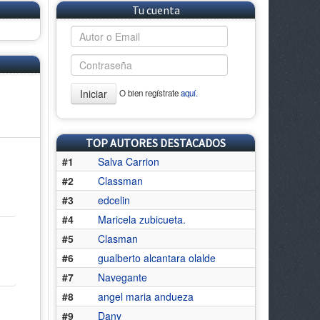
Tu cuenta
Iniciar
O bien regístrate
aquí.
TOP AUTORES DESTACADOS
#1
Salva Carrion
#2
Classman
#3
edcelin
#4
Maricela zubicueta.
#5
Clasman
#6
gualberto alcantara olalde
#7
Navegante
#8
angel maria andueza
#9
Dany