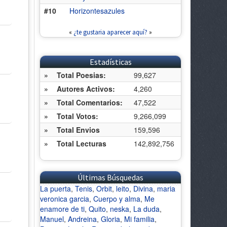
#10
Horizontesazules
«
¿te gustaria aparecer aquí?
»
Estadísticas
»
Total Poesias:
99,627
»
Autores Activos:
4,260
»
Total Comentarios:
47,522
»
Total Votos:
9,266,099
»
Total Envios
159,596
»
Total Lecturas
142,892,756
Últimas Búsquedas
La puerta
,
Tenis
,
Orbit
,
leito
,
Divina
,
maria
veronica garcia
,
Cuerpo y alma
,
Me
enamore de ti
,
Quito
,
neska
,
La duda
,
Manuel
,
Andreina
,
Gloria
,
Mi familia
,