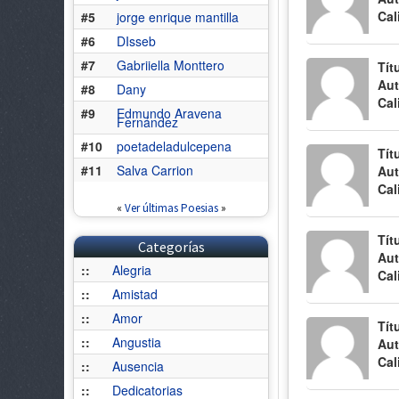
Cal
#5
jorge enrique mantilla
#6
DIsseb
#7
Gabriiella Monttero
Tít
Aut
#8
Dany
Cal
#9
Edmundo Aravena
Fernández
#10
poetadeladulcepena
Tít
#11
Salva Carrion
Aut
Cal
«
Ver últimas Poesias
»
Tít
Categorías
Aut
::
Alegria
Cal
::
Amistad
::
Amor
Tít
::
Angustia
Aut
Cal
::
Ausencia
::
Dedicatorias