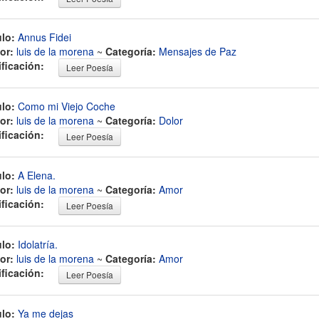
ulo:
Annus Fidei
or:
luis de la morena
~
Categoría:
Mensajes de Paz
ificación:
Leer Poesía
ulo:
Como mi Viejo Coche
or:
luis de la morena
~
Categoría:
Dolor
ificación:
Leer Poesía
ulo:
A Elena.
or:
luis de la morena
~
Categoría:
Amor
ificación:
Leer Poesía
ulo:
Idolatría.
or:
luis de la morena
~
Categoría:
Amor
ificación:
Leer Poesía
ulo:
Ya me dejas