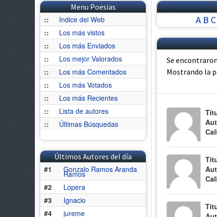
Menu Poesias
A
B
C
::
Indice del Web
::
Los más vistos
::
Los más Enviados
::
Los mejor Valorados
Se encontraron
::
Los más Comentados
Mostrando la 
::
Los más Votados
::
Los más Recientes
::
Lista de autores
Tít
Aut
::
Últimas Búsquedas
Cal
Últimos Autores del día
Tít
#1
Gonzalo Ramos Aranda
Aut
Ramos
Cal
#2
Lopera
#3
Ignacio
Tít
#4
jureme
Aut