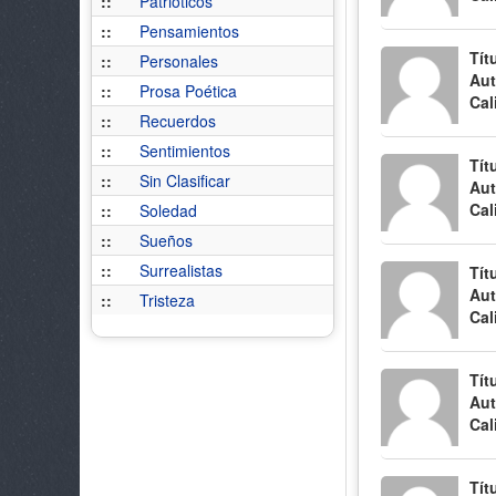
::
Patrióticos
::
Pensamientos
Tít
::
Personales
Aut
::
Prosa Poética
Cal
::
Recuerdos
::
Sentimientos
Tít
::
Sin Clasificar
Aut
Cal
::
Soledad
::
Sueños
::
Surrealistas
Tít
Aut
::
Tristeza
Cal
Tít
Aut
Cal
Tít