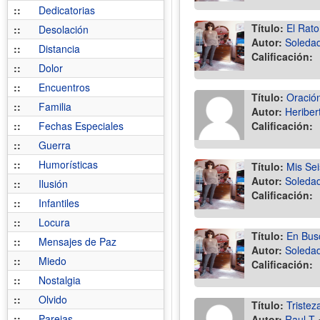
::
Dedicatorias
Título:
El Raton
::
Desolación
Autor:
Soledad
::
Distancia
Calificación:
::
Dolor
::
Encuentros
Título:
Oración
::
Familia
Autor:
Heriber
::
Fechas Especiales
Calificación:
::
Guerra
::
Humorísticas
Título:
Mis Sei
Autor:
Soledad
::
Ilusión
Calificación:
::
Infantiles
::
Locura
Título:
En Busc
::
Mensajes de Paz
Autor:
Soledad
::
Miedo
Calificación:
::
Nostalgia
::
Olvido
Título:
Tristez
::
Parejas
Autor:
Raul T