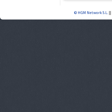
© HGM Network S.L.
||