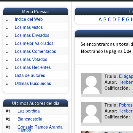
Menu Poesias
L
A
B
C
D
E
F
G
::
Indice del Web
::
Los más vistos
::
Los más Enviados
::
Los mejor Valorados
Se encontraron un total 
::
Los más Comentados
Mostrando la página
1
de
::
Los más Votados
::
Los más Recientes
::
Lista de autores
Título:
El ága
Autor:
Heriber
::
Últimas Búsquedas
Calificación:
Últimos Autores del día
Título:
Pobres
#1
Luz perdida
Autor:
Heriber
Calificación:
#2
Biancaestella
#3
Gonzalo Ramos Aranda
Ramos