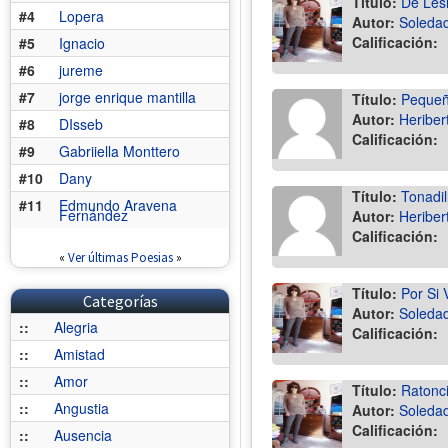
Título:
De Lesl
#4
Lopera
Autor:
Soledad
Calificación:
#5
Ignacio
#6
jureme
#7
jorge enrique mantilla
Título:
Pequeñ
Autor:
Heriber
#8
DIsseb
Calificación:
#9
Gabriiella Monttero
#10
Dany
Título:
Tonadill
#11
Edmundo Aravena
Fernández
Autor:
Heriber
Calificación:
«
Ver últimas Poesias
»
Título:
Por Si 
Categorías
Autor:
Soledad
::
Alegria
Calificación:
::
Amistad
::
Amor
Título:
Ratonci
::
Angustia
Autor:
Soledad
Calificación:
::
Ausencia