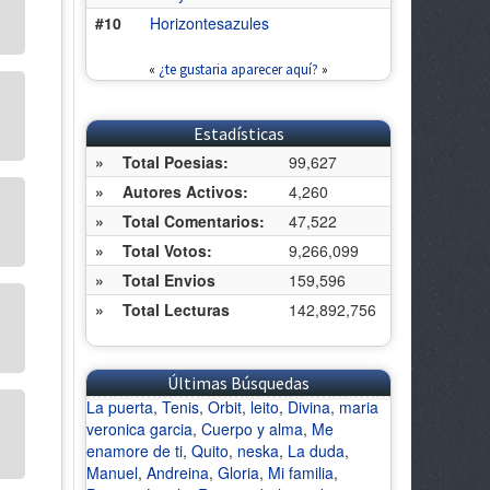
#10
Horizontesazules
«
¿te gustaria aparecer aquí?
»
Estadísticas
»
Total Poesias:
99,627
»
Autores Activos:
4,260
»
Total Comentarios:
47,522
»
Total Votos:
9,266,099
»
Total Envios
159,596
»
Total Lecturas
142,892,756
Últimas Búsquedas
La puerta
,
Tenis
,
Orbit
,
leito
,
Divina
,
maria
veronica garcia
,
Cuerpo y alma
,
Me
enamore de ti
,
Quito
,
neska
,
La duda
,
Manuel
,
Andreina
,
Gloria
,
Mi familia
,