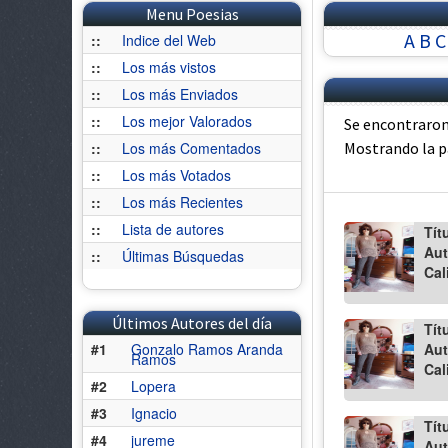
Menu Poesias
A
B
C
::
Indice del Web
::
Los más vistos
::
Los más Enviados
::
Los mejor Valorados
Se encontraron
::
Los más Comentados
Mostrando la 
::
Los más Votados
::
Los más Recientes
::
Lista de autores
Tít
Aut
::
Últimas Búsquedas
Cal
Últimos Autores del día
Tít
#1
Gonzalo Ramos Aranda
Aut
Ramos
Cal
#2
Lopera
#3
Ignacio
Tít
#4
jureme
Aut