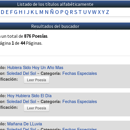
Listado de los títulos alfabéticamente
D
E
F
G
H
I
J
K
L
M
N
Ñ
O
P
Q
R
S
T
U
V
W
X
Y
Z
Resultados del buscador
 un total de
876 Poesías
.
página
1
de
44
Páginas.
ulo:
Hubiera Sido Hoy Un Año Mas
or:
Soledad Del Sol
~
Categoría:
Fechas Especiales
ificación:
Leer Poesía
ulo:
Hoy Hubiera Sido El Día
or:
Soledad Del Sol
~
Categoría:
Fechas Especiales
ificación:
Leer Poesía
ulo:
Mañana De LLuvia
or:
Soledad Del Sol
~
Categoría:
Fechas Especiales