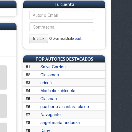
Tu cuenta
Iniciar
O bien regístrate
aquí.
TOP AUTORES DESTACADOS
#1
Salva Carrion
#2
Classman
#3
edcelin
#4
Maricela zubicueta.
#5
Clasman
#6
gualberto alcantara olalde
#7
Navegante
#8
angel maria andueza
#9
Dany