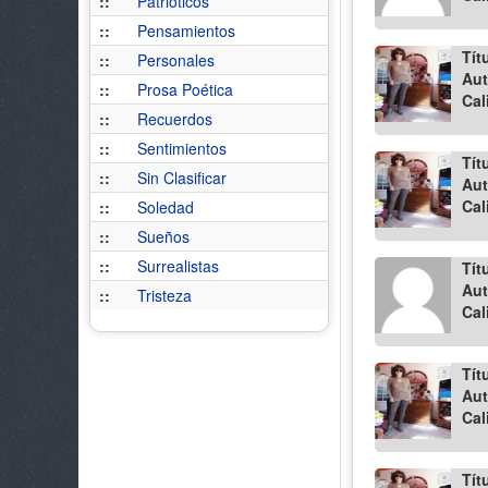
::
Patrióticos
::
Pensamientos
Tít
::
Personales
Aut
::
Prosa Poética
Cal
::
Recuerdos
::
Sentimientos
Tít
::
Sin Clasificar
Aut
Cal
::
Soledad
::
Sueños
::
Surrealistas
Tít
Aut
::
Tristeza
Cal
Tít
Aut
Cal
Tít