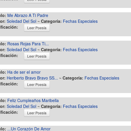
ulo:
Me Abrazo A Ti Padre
or:
Soledad Del Sol
~
Categoría:
Fechas Especiales
ificación:
Leer Poesía
ulo:
Rosas Rojas Para Ti...
or:
Soledad Del Sol
~
Categoría:
Fechas Especiales
ificación:
Leer Poesía
ulo:
Ha de ser el amor
or:
Heriberto Bravo Bravo SS...
~
Categoría:
Fechas Especiales
ificación:
Leer Poesía
ulo:
Feliz Cumpleaños Maribella
or:
Soledad Del Sol
~
Categoría:
Fechas Especiales
ificación:
Leer Poesía
ulo:
...Un Corazón De Amor