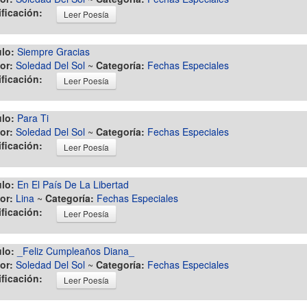
ificación:
Leer Poesía
ulo:
Siempre Gracias
or:
Soledad Del Sol
~
Categoría:
Fechas Especiales
ificación:
Leer Poesía
ulo:
Para Ti
or:
Soledad Del Sol
~
Categoría:
Fechas Especiales
ificación:
Leer Poesía
ulo:
En El País De La Libertad
or:
Lina
~
Categoría:
Fechas Especiales
ificación:
Leer Poesía
ulo:
_Feliz Cumpleaños Diana_
or:
Soledad Del Sol
~
Categoría:
Fechas Especiales
ificación:
Leer Poesía