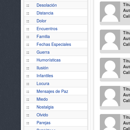
Tít
::
Desolación
Aut
::
Distancia
Cal
::
Dolor
::
Encuentros
Tít
::
Familia
Aut
::
Fechas Especiales
Cal
::
Guerra
::
Humorísticas
Tít
Aut
::
Ilusión
Cal
::
Infantiles
::
Locura
Tít
::
Mensajes de Paz
Aut
::
Miedo
Cal
::
Nostalgia
::
Olvido
Tít
::
Parejas
Aut
Cal