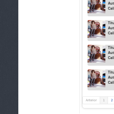
Aut
Cal
Tít
Aut
Cal
Tít
Aut
Cal
Tít
Aut
Cal
Anterior
1
2