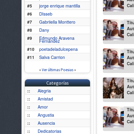
Cal
#5
jorge enrique mantilla
#6
DIsseb
#7
Gabriiella Monttero
Tít
Aut
#8
Dany
Cal
#9
Edmundo Aravena
Fernández
#10
poetadeladulcepena
Tít
#11
Salva Carrion
Aut
Cal
«
Ver últimas Poesias
»
Tít
Categorías
Aut
::
Alegria
Cal
::
Amistad
::
Amor
Tít
::
Angustia
Aut
Cal
::
Ausencia
::
Dedicatorias