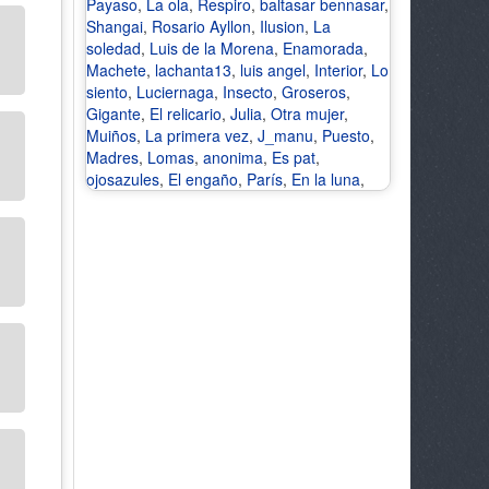
Payaso
,
La ola
,
Respiro
,
baltasar bennasar
,
Shangai
,
Rosario Ayllon
,
Ilusion
,
La
soledad
,
Luis de la Morena
,
Enamorada
,
Machete
,
lachanta13
,
luis angel
,
Interior
,
Lo
siento
,
Luciernaga
,
Insecto
,
Groseros
,
Gigante
,
El relicario
,
Julia
,
Otra mujer
,
Muiños
,
La primera vez
,
J_manu
,
Puesto
,
Madres
,
Lomas
,
anonima
,
Es pat
,
ojosazules
,
El engaño
,
París
,
En la luna
,