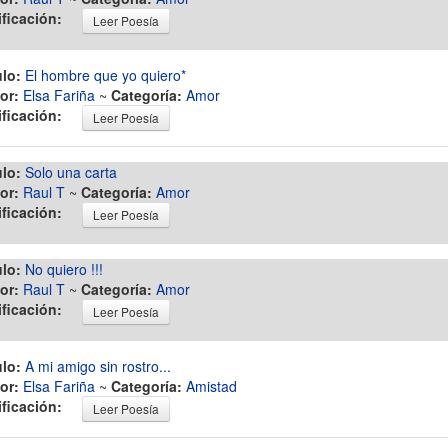
ificación:
Leer Poesía
ulo:
El hombre que yo quiero*
or:
Elsa Fariña
~
Categoría:
Amor
ificación:
Leer Poesía
ulo:
Solo una carta
or:
Raul T
~
Categoría:
Amor
ificación:
Leer Poesía
ulo:
No quiero !!!
or:
Raul T
~
Categoría:
Amor
ificación:
Leer Poesía
ulo:
A mi amigo sin rostro...
or:
Elsa Fariña
~
Categoría:
Amistad
ificación:
Leer Poesía