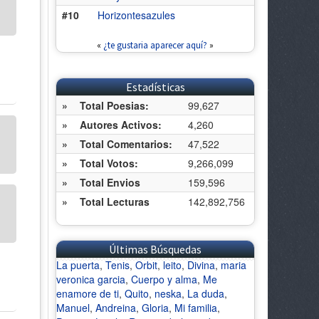
#10
Horizontesazules
«
¿te gustaria aparecer aquí?
»
Estadísticas
»
Total Poesias:
99,627
»
Autores Activos:
4,260
»
Total Comentarios:
47,522
»
Total Votos:
9,266,099
»
Total Envios
159,596
»
Total Lecturas
142,892,756
Últimas Búsquedas
La puerta
,
Tenis
,
Orbit
,
leito
,
Divina
,
maria
veronica garcia
,
Cuerpo y alma
,
Me
enamore de ti
,
Quito
,
neska
,
La duda
,
Manuel
,
Andreina
,
Gloria
,
Mi familia
,