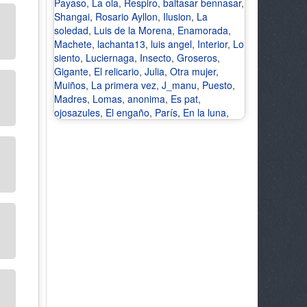
Payaso
,
La ola
,
Respiro
,
baltasar bennasar
,
Shangai
,
Rosario Ayllon
,
Ilusion
,
La
soledad
,
Luis de la Morena
,
Enamorada
,
Machete
,
lachanta13
,
luis angel
,
Interior
,
Lo
siento
,
Luciernaga
,
Insecto
,
Groseros
,
Gigante
,
El relicario
,
Julia
,
Otra mujer
,
Muiños
,
La primera vez
,
J_manu
,
Puesto
,
Madres
,
Lomas
,
anonima
,
Es pat
,
ojosazules
,
El engaño
,
París
,
En la luna
,