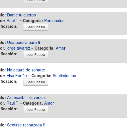
ulo:
Dame tu cuerpo
or:
Raul T
~
Categoría:
Personales
ificación:
Leer Poesía
ulo:
Una poesia para ti
or:
jorge tavarez
~
Categoría:
Amor
ificación:
Leer Poesía
ulo:
No dejaré de soñarte
or:
Elsa Fariña
~
Categoría:
Sentimientos
ificación:
Leer Poesía
ulo:
Asi escribi mis versos
or:
Raul T
~
Categoría:
Amor
ificación:
Leer Poesía
ulo:
Sentirse rechazada !!