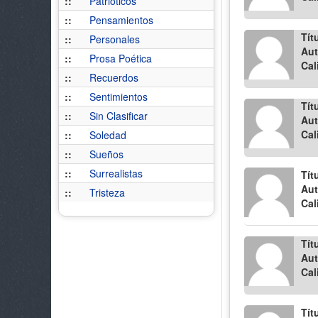
::
Patrióticos
::
Pensamientos
Tít
::
Personales
Aut
::
Prosa Poética
Cal
::
Recuerdos
::
Sentimientos
Tít
::
Sin Clasificar
Aut
Cal
::
Soledad
::
Sueños
::
Surrealistas
Tít
Aut
::
Tristeza
Cal
Tít
Aut
Cal
Tít