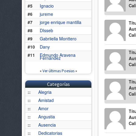
Cal
#5
Ignacio
#6
jureme
#7
jorge enrique mantilla
Tít
Aut
#8
DIsseb
Cal
#9
Gabriiella Monttero
#10
Dany
Tít
#11
Edmundo Aravena
Fernández
Aut
Cal
«
Ver últimas Poesias
»
Tít
Categorías
Aut
::
Alegria
Cal
::
Amistad
::
Amor
Tít
::
Angustia
Aut
Cal
::
Ausencia
::
Dedicatorias