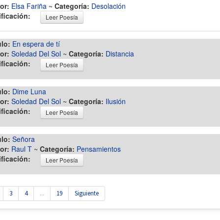
or:
Elsa Fariña
~
Categoría:
Desolación
ificación:
Leer Poesía
ulo:
En espera de tí
or:
Soledad Del Sol
~
Categoría:
Distancia
ificación:
Leer Poesía
ulo:
Dime Luna
or:
Soledad Del Sol
~
Categoría:
Ilusión
ificación:
Leer Poesía
ulo:
Señora
or:
Raul T
~
Categoría:
Pensamientos
ificación:
Leer Poesía
3
4
...
19
Siguiente