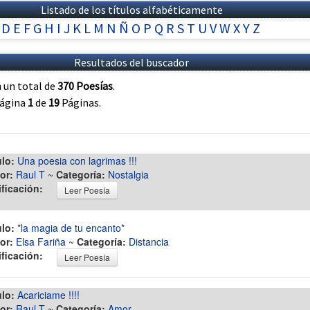
Listado de los títulos alfabéticamente
D
E
F
G
H
I
J
K
L
M
N
Ñ
O
P
Q
R
S
T
U
V
W
X
Y
Z
Resultados del buscador
 un total de
370 Poesías
.
página
1
de
19
Páginas.
ulo:
Una poesia con lagrimas !!!
or:
Raul T
~
Categoría:
Nostalgia
ificación:
Leer Poesía
ulo:
*la magia de tu encanto*
or:
Elsa Fariña
~
Categoría:
Distancia
ificación:
Leer Poesía
ulo:
Acariciame !!!!
or:
Raul T
~
Categoría:
Amor