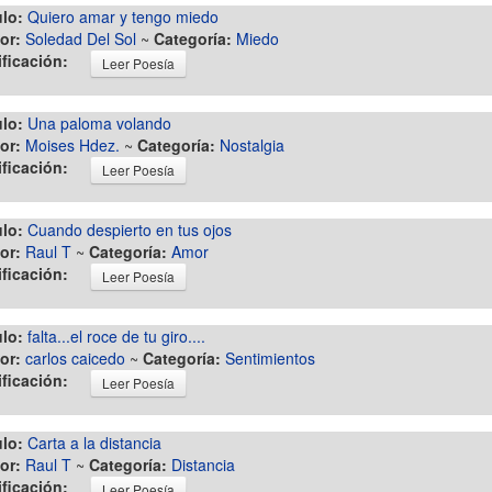
ulo:
Quiero amar y tengo miedo
or:
Soledad Del Sol
~
Categoría:
Miedo
ificación:
Leer Poesía
ulo:
Una paloma volando
or:
Moises Hdez.
~
Categoría:
Nostalgia
ificación:
Leer Poesía
ulo:
Cuando despierto en tus ojos
or:
Raul T
~
Categoría:
Amor
ificación:
Leer Poesía
ulo:
falta...el roce de tu giro....
or:
carlos caicedo
~
Categoría:
Sentimientos
ificación:
Leer Poesía
ulo:
Carta a la distancia
or:
Raul T
~
Categoría:
Distancia
ificación:
Leer Poesía