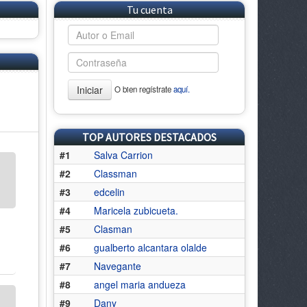
Tu cuenta
Iniciar
O bien regístrate
aquí.
TOP AUTORES DESTACADOS
#1
Salva Carrion
#2
Classman
#3
edcelin
#4
Maricela zubicueta.
#5
Clasman
#6
gualberto alcantara olalde
#7
Navegante
#8
angel maria andueza
#9
Dany