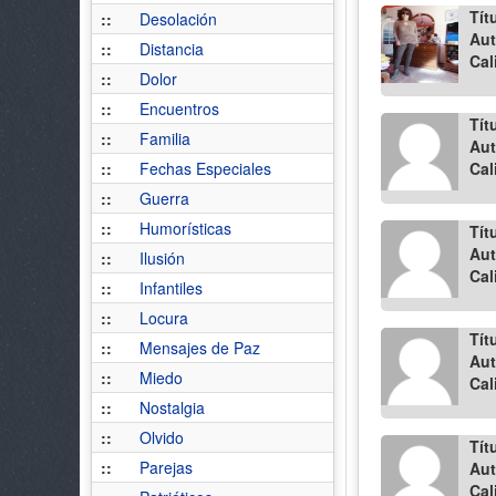
Tít
::
Desolación
Aut
::
Distancia
Cal
::
Dolor
::
Encuentros
Tít
::
Familia
Aut
::
Fechas Especiales
Cal
::
Guerra
::
Humorísticas
Tít
Aut
::
Ilusión
Cal
::
Infantiles
::
Locura
Tít
::
Mensajes de Paz
Aut
::
Miedo
Cal
::
Nostalgia
::
Olvido
Tít
::
Parejas
Aut
Cal