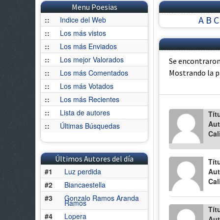
Menu Poesias
A
B
C
::
Indice del Web
::
Los más vistos
::
Los más Enviados
::
Los mejor Valorados
Se encontraron
::
Los más Comentados
Mostrando la 
::
Los más Votados
::
Los más Recientes
::
Lista de autores
Tít
Aut
::
Últimas Búsquedas
Cal
Últimos Autores del día
Tít
#1
Luz perdida
Aut
Cal
#2
Biancaestella
#3
Gonzalo Ramos Aranda
Ramos
Tít
#4
Lopera
Aut