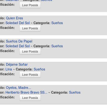
ificación:
Leer Poesía
ulo:
Quien Eres
or:
Soledad Del Sol
~
Categoría:
Sueños
ificación:
Leer Poesía
ulo:
Sueños De Papel
or:
Soledad Del Sol
~
Categoría:
Sueños
ificación:
Leer Poesía
ulo:
Déjame Soñar
or:
Lina
~
Categoría:
Sueños
ificación:
Leer Poesía
ulo:
Oyelos, Madre...
or:
Heriberto Bravo Bravo SS...
~
Categoría:
Sueños
ificación:
Leer Poesía