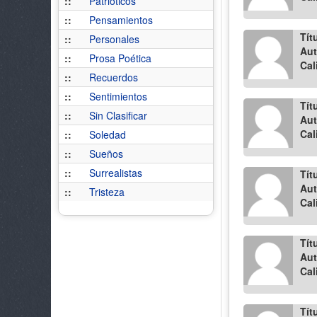
::
Patrióticos
::
Pensamientos
Tít
::
Personales
Aut
::
Prosa Poética
Cal
::
Recuerdos
::
Sentimientos
Tít
::
Sin Clasificar
Aut
Cal
::
Soledad
::
Sueños
::
Surrealistas
Tít
Aut
::
Tristeza
Cal
Tít
Aut
Cal
Tít