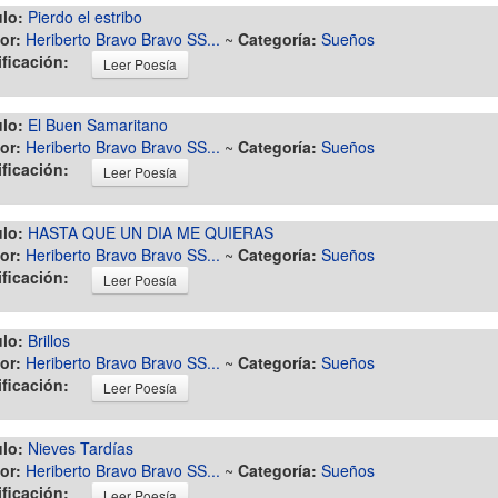
ulo:
Pierdo el estribo
or:
Heriberto Bravo Bravo SS...
~
Categoría:
Sueños
ificación:
Leer Poesía
ulo:
El Buen Samaritano
or:
Heriberto Bravo Bravo SS...
~
Categoría:
Sueños
ificación:
Leer Poesía
ulo:
HASTA QUE UN DIA ME QUIERAS
or:
Heriberto Bravo Bravo SS...
~
Categoría:
Sueños
ificación:
Leer Poesía
ulo:
Brillos
or:
Heriberto Bravo Bravo SS...
~
Categoría:
Sueños
ificación:
Leer Poesía
ulo:
Nieves Tardías
or:
Heriberto Bravo Bravo SS...
~
Categoría:
Sueños
ificación:
Leer Poesía