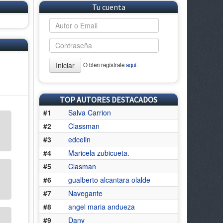
Tu cuenta
Iniciar
O bien regístrate
aquí.
TOP AUTORES DESTACADOS
#1
Salva Carrion
#2
Classman
#3
edcelin
#4
Maricela zubicueta.
#5
Clasman
#6
gualberto alcantara olalde
#7
Navegante
#8
angel maria andueza
#9
Dany