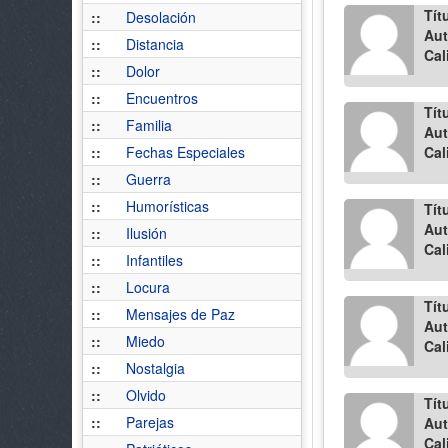
Tít
::
Desolación
Aut
::
Distancia
Cal
::
Dolor
::
Encuentros
Tít
::
Familia
Aut
::
Fechas Especiales
Cal
::
Guerra
::
Humorísticas
Tít
Aut
::
Ilusión
Cal
::
Infantiles
::
Locura
Tít
::
Mensajes de Paz
Aut
::
Miedo
Cal
::
Nostalgia
::
Olvido
Tít
::
Parejas
Aut
Cal