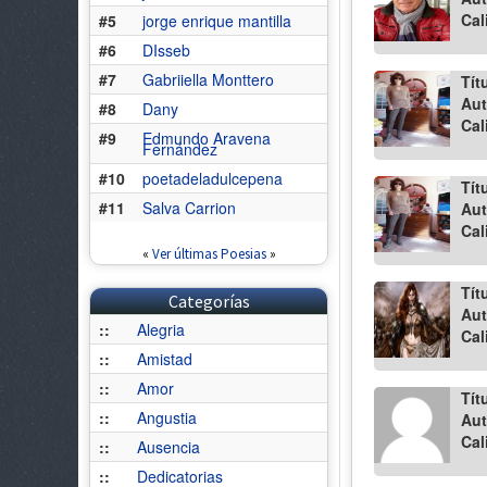
Cal
#5
jorge enrique mantilla
#6
DIsseb
#7
Gabriiella Monttero
Tít
Aut
#8
Dany
Cal
#9
Edmundo Aravena
Fernández
#10
poetadeladulcepena
Tít
#11
Salva Carrion
Aut
Cal
«
Ver últimas Poesias
»
Tít
Categorías
Aut
::
Alegria
Cal
::
Amistad
::
Amor
Tít
::
Angustia
Aut
Cal
::
Ausencia
::
Dedicatorias