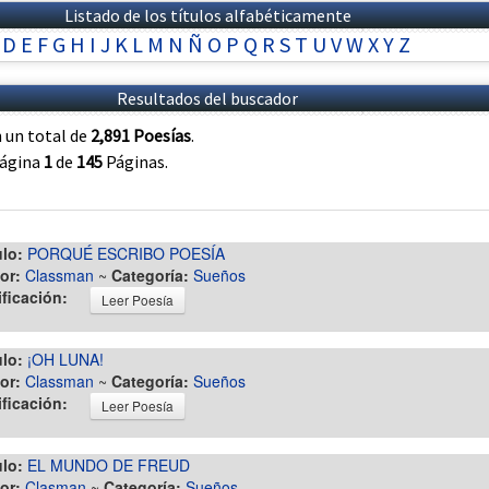
Listado de los títulos alfabéticamente
D
E
F
G
H
I
J
K
L
M
N
Ñ
O
P
Q
R
S
T
U
V
W
X
Y
Z
Resultados del buscador
 un total de
2,891 Poesías
.
página
1
de
145
Páginas.
ulo:
PORQUÉ ESCRIBO POESÍA
or:
Classman
~
Categoría:
Sueños
ificación:
Leer Poesía
ulo:
¡OH LUNA!
or:
Classman
~
Categoría:
Sueños
ificación:
Leer Poesía
ulo:
EL MUNDO DE FREUD
or:
Clasman
~
Categoría:
Sueños