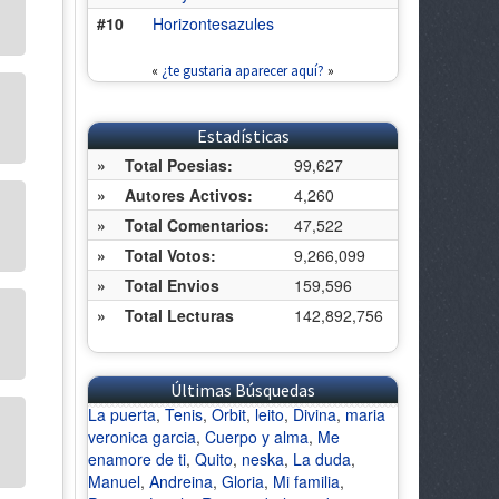
#10
Horizontesazules
«
¿te gustaria aparecer aquí?
»
Estadísticas
»
Total Poesias:
99,627
»
Autores Activos:
4,260
»
Total Comentarios:
47,522
»
Total Votos:
9,266,099
»
Total Envios
159,596
»
Total Lecturas
142,892,756
Últimas Búsquedas
La puerta
,
Tenis
,
Orbit
,
leito
,
Divina
,
maria
veronica garcia
,
Cuerpo y alma
,
Me
enamore de ti
,
Quito
,
neska
,
La duda
,
Manuel
,
Andreina
,
Gloria
,
Mi familia
,