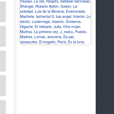
Payaso
,
La ola
,
Respiro
,
baltasar bennasar
,
Shangai
,
Rosario Ayllon
,
Ilusion
,
La
soledad
,
Luis de la Morena
,
Enamorada
,
Machete
,
lachanta13
,
luis angel
,
Interior
,
Lo
siento
,
Luciernaga
,
Insecto
,
Groseros
,
Gigante
,
El relicario
,
Julia
,
Otra mujer
,
Muiños
,
La primera vez
,
J_manu
,
Puesto
,
Madres
,
Lomas
,
anonima
,
Es pat
,
ojosazules
,
El engaño
,
París
,
En la luna
,