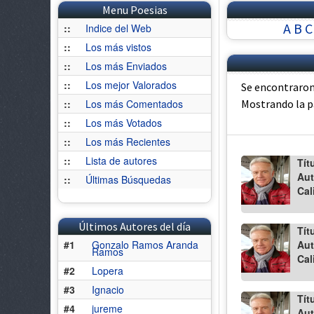
Menu Poesias
A
B
C
::
Indice del Web
::
Los más vistos
::
Los más Enviados
::
Los mejor Valorados
Se encontraron
::
Los más Comentados
Mostrando la 
::
Los más Votados
::
Los más Recientes
::
Lista de autores
Tít
Aut
::
Últimas Búsquedas
Cal
Últimos Autores del día
Tít
#1
Gonzalo Ramos Aranda
Aut
Ramos
Cal
#2
Lopera
#3
Ignacio
Tít
#4
jureme
Aut