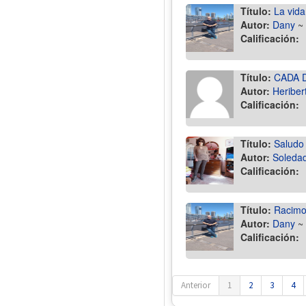
Título:
La vida
Autor:
Dany
~
Calificación:
Título:
CADA 
Autor:
Heriber
Calificación:
Título:
Saludo 
Autor:
Soledad
Calificación:
Título:
Racimos
Autor:
Dany
~
Calificación:
Anterior
1
2
3
4