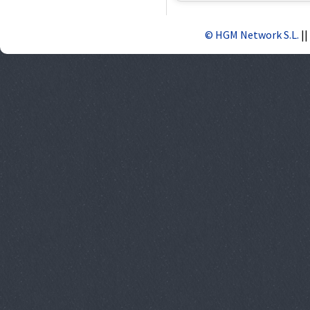
© HGM Network S.L.
||