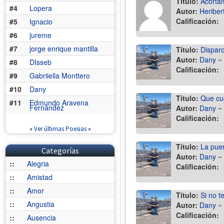
Título:
Acórta
#4
Lopera
Autor:
Heriber
Calificación:
#5
Ignacio
#6
jureme
#7
jorge enrique mantilla
Título:
Disparo
Autor:
Dany
~
#8
DIsseb
Calificación:
#9
Gabriiella Monttero
#10
Dany
Título:
Que cue
#11
Edmundo Aravena
Fernández
Autor:
Dany
~
Calificación:
«
Ver últimas Poesias
»
Título:
La puer
Categorías
Autor:
Dany
~
::
Alegria
Calificación:
::
Amistad
::
Amor
Título:
Si no t
::
Angustia
Autor:
Dany
~
Calificación:
::
Ausencia