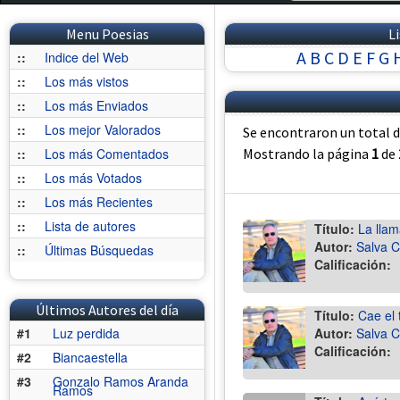
Menu Poesias
L
A
B
C
D
E
F
G
::
Indice del Web
::
Los más vistos
::
Los más Enviados
::
Los mejor Valorados
Se encontraron un total 
::
Los más Comentados
Mostrando la página
1
de
::
Los más Votados
::
Los más Recientes
::
Lista de autores
Título:
La llam
Autor:
Salva C
::
Últimas Búsquedas
Calificación:
Últimos Autores del día
Título:
Cae el 
#1
Luz perdida
Autor:
Salva C
Calificación:
#2
Biancaestella
#3
Gonzalo Ramos Aranda
Ramos