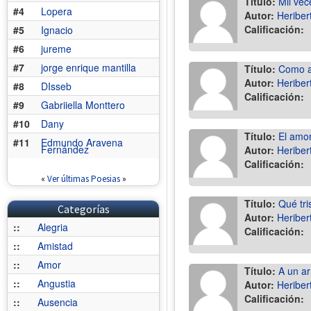
Título:
Mil ve
#4
Lopera
Autor:
Heriber
Calificación:
#5
Ignacio
#6
jureme
#7
jorge enrique mantilla
Título:
Como a
Autor:
Heriber
#8
DIsseb
Calificación:
#9
Gabriiella Monttero
#10
Dany
Título:
El amor
#11
Edmundo Aravena
Fernández
Autor:
Heriber
Calificación:
«
Ver últimas Poesias
»
Título:
Qué tri
Categorías
Autor:
Heriber
::
Alegria
Calificación:
::
Amistad
::
Amor
Título:
A un ar
::
Angustia
Autor:
Heriber
Calificación:
::
Ausencia