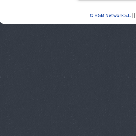
© HGM Network S.L.
||