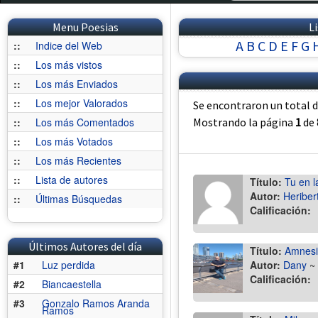
Menu Poesias
L
A
B
C
D
E
F
G
::
Indice del Web
::
Los más vistos
::
Los más Enviados
::
Los mejor Valorados
Se encontraron un total 
::
Los más Comentados
Mostrando la página
1
de
::
Los más Votados
::
Los más Recientes
::
Lista de autores
Título:
Tu en l
Autor:
Heriber
::
Últimas Búsquedas
Calificación:
Últimos Autores del día
Título:
Amnesi
#1
Luz perdida
Autor:
Dany
~
Calificación:
#2
Biancaestella
#3
Gonzalo Ramos Aranda
Ramos