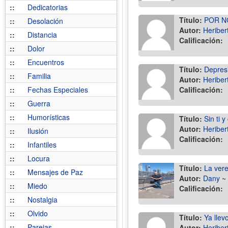
::
Dedicatorias
Título:
POR N
::
Desolación
Autor:
Heriber
::
Distancia
Calificación:
::
Dolor
::
Encuentros
Título:
Depres
::
Familia
Autor:
Heriber
::
Fechas Especiales
Calificación:
::
Guerra
::
Humorísticas
Título:
Sin ti y
Autor:
Heriber
::
Ilusión
Calificación:
::
Infantiles
::
Locura
Título:
La ver
::
Mensajes de Paz
Autor:
Dany
~
::
Miedo
Calificación:
::
Nostalgia
::
Olvido
Título:
Ya llevo
::
Parejas
Autor:
Heriber