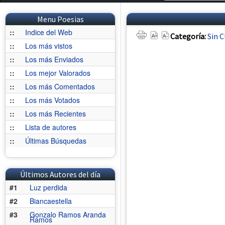
Menu Poesias
::
Indice del Web
Categoría:
Sin C
::
Los más vistos
::
Los más Enviados
::
Los mejor Valorados
::
Los más Comentados
::
Los más Votados
::
Los más Recientes
::
Lista de autores
::
Últimas Búsquedas
Últimos Autores del día
#1
Luz perdida
#2
Biancaestella
#3
Gonzalo Ramos Aranda
Ramos