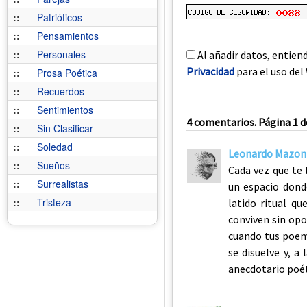
::
Patrióticos
::
Pensamientos
::
Personales
Al añadir datos, entien
Privacidad
para el uso del 
::
Prosa Poética
::
Recuerdos
::
Sentimientos
4 comentarios. Página 1 d
::
Sin Clasificar
::
Soledad
Leonardo Mazon
::
Sueños
Cada vez que te 
::
Surrealistas
un espacio donde
::
Tristeza
latido ritual q
conviven sin opo
cuando tus poem
se disuelve y, a 
anecdotario poét