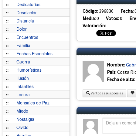
::
Dedicatorias
Código:
396836
Fecha:
::
Desolación
Media:
0
Votos:
0
Env
::
Distancia
Valoración:
::
Dolor
::
Encuentros
::
Familia
::
Fechas Especiales
::
Guerra
Nombre:
Gabr
::
Humorísticas
País:
Costa Ri
::
Ilusión
Fecha de alta:
::
Infantiles
Ver todas sus poesías
::
Locura
::
Mensajes de Paz
::
Miedo
::
Nostalgia
::
Olvido
::
Parejas