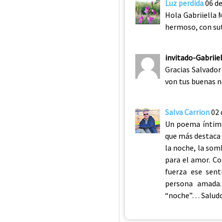
Luz perdida
06 d
Hola Gabriiella 
hermoso, con sut
invitado-Gabriie
Gracias Salvador
von tus buenas n
Salva Carrion
02 
Un poema íntimo
que más destaca e
la noche, la som
para el amor. C
fuerza ese sen
persona amada.
“noche”… Salud