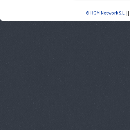
© HGM Network S.L.
||