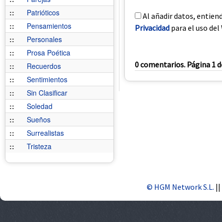
::
Patrióticos
Al añadir datos, entien
::
Pensamientos
Privacidad
para el uso del 
::
Personales
::
Prosa Poética
0 comentarios. Página 1 d
::
Recuerdos
::
Sentimientos
::
Sin Clasificar
::
Soledad
::
Sueños
::
Surrealistas
::
Tristeza
© HGM Network S.L.
||