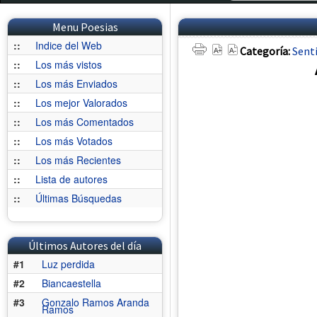
Menu Poesias
::
Indice del Web
Categoría:
Sent
::
Los más vistos
::
Los más Enviados
::
Los mejor Valorados
::
Los más Comentados
::
Los más Votados
::
Los más Recientes
::
Lista de autores
::
Últimas Búsquedas
Últimos Autores del día
#1
Luz perdida
#2
Biancaestella
#3
Gonzalo Ramos Aranda
Ramos