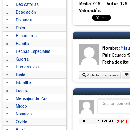
Media:
7.06
Votos:
126
::
Dedicatorias
Valoración:
::
Desolación
::
Distancia
::
Dolor
::
Encuentros
::
Familia
Nombre:
Migu
::
Fechas Especiales
País:
Ecuador
::
Guerra
Fecha de alta:
::
Humorísticas
::
Ilusión
Ver todas sus poesías
::
Infantiles
::
Locura
::
Mensajes de Paz
::
Miedo
::
Nostalgia
::
Olvido
::
Parejas