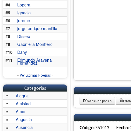
#4
Lopera
#5
Ignacio
#6
jureme
#7
jorge enrique mantilla
#8
DIsseb
#9
Gabriiella Monttero
#10
Dany
#11
Edmundo Aravena
Fernández
«
Ver últimas Poesias
»
Categorías
::
Alegria
No es una poesia
Error
::
Amistad
::
Amor
::
Angustia
::
Ausencia
Código:
351013
Fecha: