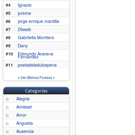
#4
Ignacio
#5
jureme
#6
jorge enrique mantilla
#7
DIsseb
#8
Gabriiella Monttero
#9
Dany
#10
Edmundo Aravena
Fernández
#11
poetadeladulcepena
«
Ver últimas Poesias
»
Categorías
::
Alegria
::
Amistad
::
Amor
::
Angustia
::
Ausencia