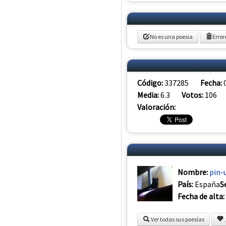
No es una poesia
Error
Código:
337285
Fecha:
Media:
6.3
Votos:
106
Valoración:
Nombre:
pin-
País:
España
S
Fecha de alta:
Ver todas sus poesías