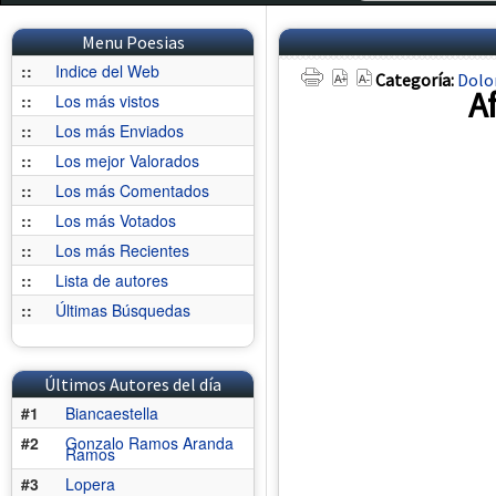
Menu Poesias
::
Indice del Web
Categoría:
Dolo
A
::
Los más vistos
::
Los más Enviados
::
Los mejor Valorados
::
Los más Comentados
::
Los más Votados
::
Los más Recientes
::
Lista de autores
::
Últimas Búsquedas
Últimos Autores del día
#1
Biancaestella
#2
Gonzalo Ramos Aranda
Ramos
#3
Lopera