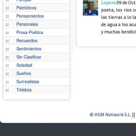
Lopera
09 de Oct
::
Patrióticos
poeta, los rios 
::
Pensamientos
las tierras a lo 
::
Personales
de agua a los ac
y muchas bendici
::
Prosa Poética
::
Recuerdos
::
Sentimientos
::
Sin Clasificar
::
Soledad
::
Sueños
::
Surrealistas
::
Tristeza
© HGM Network S.L.
||