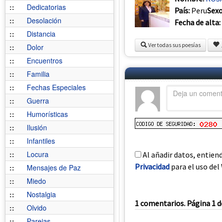
::
Dedicatorias
País:
Peru
Sex
::
Desolación
Fecha de alta:
::
Distancia
Ver todas sus poesías
::
Dolor
::
Encuentros
::
Familia
::
Fechas Especiales
::
Guerra
::
Humorísticas
::
Ilusión
::
Infantiles
::
Locura
Al añadir datos, entien
Privacidad
para el uso del 
::
Mensajes de Paz
::
Miedo
::
Nostalgia
1 comentarios. Página 1 d
::
Olvido
::
Parejas