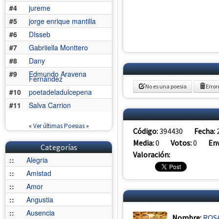
#4
jureme
#5
jorge enrique mantilla
#6
DIsseb
#7
Gabriiella Monttero
#8
Dany
#9
Edmundo Aravena
Fernández
No es una poesia
Error
#10
poetadeladulcepena
#11
Salva Carrion
«
Ver últimas Poesias
»
Código:
394430
Fecha:
Media:
0
Votos:
0
Env
Categorías
Valoración:
::
Alegria
::
Amistad
::
Amor
::
Angustia
::
Ausencia
Nombre:
ROSA