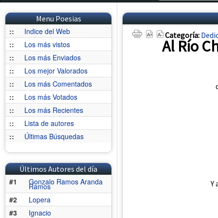
Menu Poesias
::
Indice del Web
Categoría:
Dedi
Al Río C
::
Los más vistos
::
Los más Enviados
::
Los mejor Valorados
::
Los más Comentados
::
Los más Votados
::
Los más Recientes
::
Lista de autores
::
Últimas Búsquedas
Últimos Autores del día
#1
Gonzalo Ramos Aranda
Y 
Ramos
#2
Lopera
#3
Ignacio