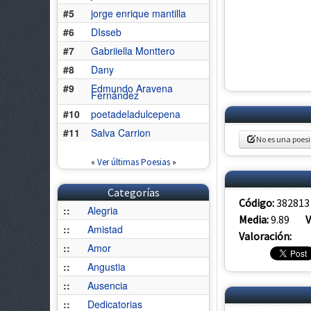
#5
jorge enrique mantilla
#6
DIsseb
#7
Gabriiella Monttero
#8
Dany
#9
Edmundo Aravena
Fernández
#10
poetadeladulcepena
#11
Salva Carrion
No es una poes
«
Ver últimas Poesias
»
Categorías
Código:
382813
::
Alegria
Media:
9.89
V
::
Amistad
Valoración:
::
Amor
::
Angustia
::
Ausencia
::
Dedicatorias