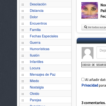
::
Desolación
No
::
Distancia
Paí
Fec
::
Dolor
::
Encuentros
Ver todas sus p
::
Familia
::
Fechas Especiales
::
Guerra
::
Humorísticas
::
Ilusión
::
Infantiles
::
Locura
::
Mensajes de Paz
Al añadir dat
::
Miedo
Privacidad
para 
::
Nostalgia
::
Olvido
::
Parejas
3 comentarios. 