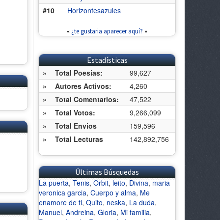
#10
Horizontesazules
«
¿te gustaria aparecer aquí?
»
Estadísticas
»
Total Poesias:
99,627
»
Autores Activos:
4,260
»
Total Comentarios:
47,522
»
Total Votos:
9,266,099
»
Total Envios
159,596
»
Total Lecturas
142,892,756
Últimas Búsquedas
La puerta
,
Tenis
,
Orbit
,
leito
,
Divina
,
maria
veronica garcia
,
Cuerpo y alma
,
Me
enamore de ti
,
Quito
,
neska
,
La duda
,
Manuel
,
Andreina
,
Gloria
,
Mi familia
,