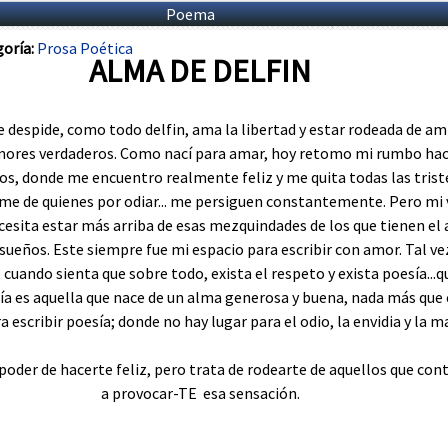
Poema
oría:
Prosa Poética
ALMA DE DELFIN
se despide, como todo delfin, ama la libertad y estar rodeada de a
amores verdaderos. Como nací para amar, hoy retomo mi rumbo hac
s, donde me encuentro realmente feliz y me quita todas las trist
me de quienes por odiar... me persiguen constantemente. Pero mi v
esita estar más arriba de esas mezquindades de los que tienen el
sueños. Este siempre fue mi espacio para escribir con amor. Tal ve
, cuando sienta que sobre todo, exista el respeto y exista poesía...q
ía es aquella que nace de un alma generosa y buena, nada más que 
a escribir poesía; donde no hay lugar para el odio, la envidia y la m
 poder de hacerte feliz, pero trata de rodearte de aquellos que con
a provocar-TE esa sensación.