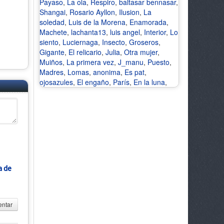
Payaso
,
La ola
,
Respiro
,
baltasar bennasar
,
Shangai
,
Rosario Ayllon
,
Ilusion
,
La
soledad
,
Luis de la Morena
,
Enamorada
,
Machete
,
lachanta13
,
luis angel
,
Interior
,
Lo
siento
,
Luciernaga
,
Insecto
,
Groseros
,
Gigante
,
El relicario
,
Julia
,
Otra mujer
,
Muiños
,
La primera vez
,
J_manu
,
Puesto
,
Madres
,
Lomas
,
anonima
,
Es pat
,
ojosazules
,
El engaño
,
París
,
En la luna
,
a de
ntar