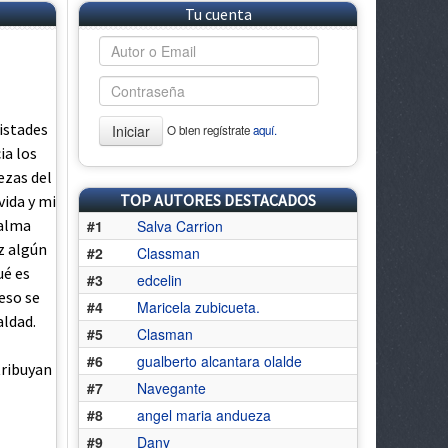
Tu cuenta
mistades
Iniciar
O bien regístrate
aquí.
ia los
ezas del
TOP AUTORES DESTACADOS
ida y mi
 alma
#1
Salva Carrion
z algún
#2
Classman
ué es
#3
edcelin
eso se
#4
Maricela zubicueta.
aldad.
#5
Clasman
#6
gualberto alcantara olalde
tribuyan
#7
Navegante
#8
angel maria andueza
#9
Dany