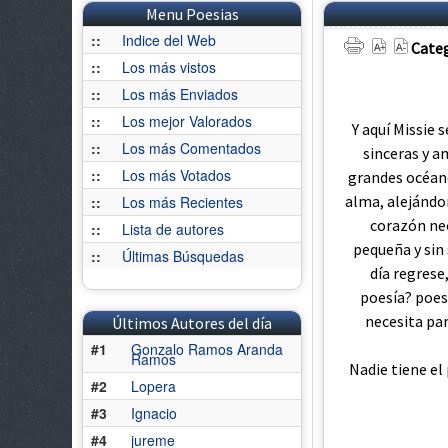
Menu Poesias
::
Indice del Web
Categ
::
Los más vistos
::
Los más Enviados
::
Los mejor Valorados
Y aquí Missie 
::
Los más Comentados
sinceras y 
::
Los más Votados
grandes océano
alma, alejándo
::
Los más Recientes
corazón nec
::
Lista de autores
pequeña y sin 
::
Últimas Búsquedas
día regrese
poesía? poes
necesita par
Últimos Autores del día
#1
Gonzalo Ramos Aranda
Ramos
Nadie tiene el
#2
Lopera
#3
Ignacio
#4
jureme