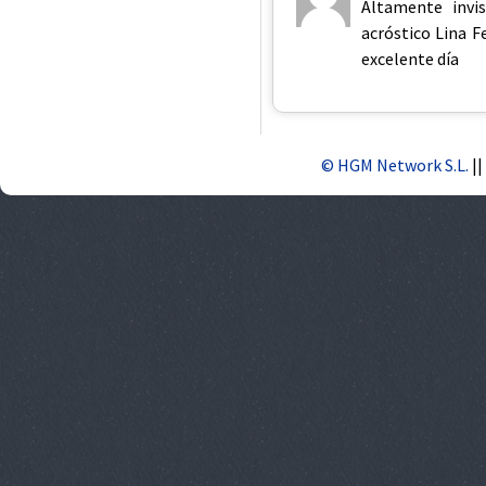
Altamente invis
acróstico Lina F
excelente día
© HGM Network S.L.
||