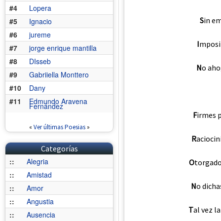
#4
Lopera
S
in e
#5
Ignacio
#6
jureme
I
mposib
#7
jorge enrique mantilla
#8
DIsseb
N
o aho
#9
Gabriiella Monttero
#10
Dany
#11
Edmundo Aravena
Fernández
F
irmes 
«
Ver últimas Poesias
»
R
aciocin
Categorías
::
Alegria
O
torgado,
::
Amistad
N
o dicha
::
Amor
::
Angustia
T
al vez l
::
Ausencia