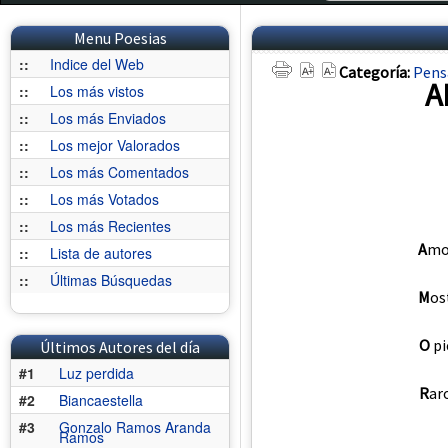
Menu Poesias
::
Indice del Web
Categoría:
Pens
A
::
Los más vistos
::
Los más Enviados
::
Los mejor Valorados
::
Los más Comentados
::
Los más Votados
::
Los más Recientes
A
mor
::
Lista de autores
::
Últimas Búsquedas
M
os
O
pi
Últimos Autores del día
#1
Luz perdida
R
aro
#2
Biancaestella
#3
Gonzalo Ramos Aranda
Ramos