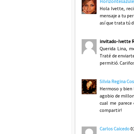
Horizontesazule
Hola Ivette, rec
mensaje a tu per
así que trata tú 
invitado-Ivette 
Querida Lina, m
Traté de enviart
permitió. Cariño
Silvia Regina Co
Hermoso y bien l
agobio de millon
cual me parece 
compartir!
Carlos Caicedo
0