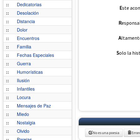
::
Dedicatorias
E
ste acon
::
Desolación
::
Distancia
R
esponsab
::
Dolor
A
ltamente 
::
Encuentros
::
Familia
S
olo la his
::
Fechas Especiales
::
Guerra
::
Humorísticas
::
Ilusión
::
Infantiles
::
Locura
::
Mensajes de Paz
::
Miedo
::
Nostalgia
::
Olvido
No es una poesia
Error
::
Parejas