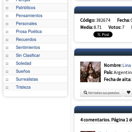
::
Patrióticos
::
Pensamientos
Código:
382674
Fecha:
::
Personales
Media:
8.71
Votos:
7
::
Prosa Poética
::
Recuerdos
::
Sentimientos
::
Sin Clasificar
::
Soledad
Nombre:
Lina
::
Sueños
País:
Argentin
::
Surrealistas
Fecha de alta:
::
Tristeza
Ver todas sus poesías
4 comentarios. Página 1 d