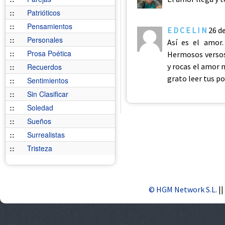
::
Patrióticos
::
Pensamientos
E D C E L I N
26 d
::
Personales
Así es el amor.
::
Prosa Poética
Hermosos versos
y rocas el amor 
::
Recuerdos
grato leer tus po
::
Sentimientos
::
Sin Clasificar
::
Soledad
::
Sueños
::
Surrealistas
::
Tristeza
© HGM Network S.L.
||