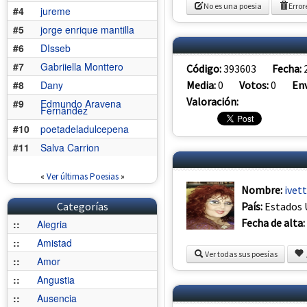
No es una poesia
Error
#4
jureme
#5
jorge enrique mantilla
#6
DIsseb
#7
Gabriiella Monttero
Código:
393603
Fecha:
Media:
0
Votos:
0
Env
#8
Dany
Valoración:
#9
Edmundo Aravena
Fernández
#10
poetadeladulcepena
#11
Salva Carrion
«
Ver últimas Poesias
»
Nombre:
ivet
País:
Estados 
Categorías
Fecha de alta:
::
Alegria
::
Amistad
Ver todas sus poesías
::
Amor
::
Angustia
::
Ausencia