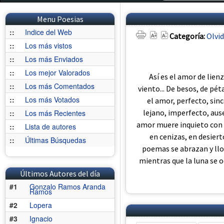
Menu Poesias
::
Indice del Web
Categoría:
Olvi
::
Los más vistos
::
Los más Enviados
::
Los mejor Valorados
Así es el amor de lienz
::
Los más Comentados
viento... De besos, de pétal
::
Los más Votados
el amor, perfecto, sin
lejano, imperfecto, ause
::
Los más Recientes
amor muere inquieto con su
::
Lista de autores
en cenizas, en desierto
::
Últimas Búsquedas
poemas se abrazan y llor
mientras que la luna se o
Últimos Autores del día
#1
Gonzalo Ramos Aranda
Ramos
#2
Lopera
#3
Ignacio