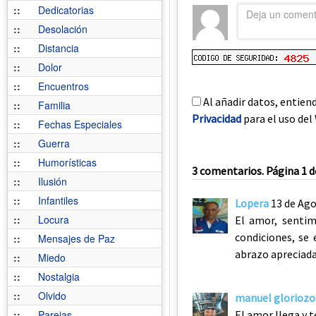
::
Dedicatorias
::
Desolación
::
Distancia
::
Dolor
::
Encuentros
Al añadir datos, entien
::
Familia
Privacidad
para el uso del 
::
Fechas Especiales
::
Guerra
::
Humorísticas
3 comentarios. Página 1 d
::
Ilusión
::
Infantiles
Lopera
13 de Ago
::
Locura
El amor, sentim
condiciones, se 
::
Mensajes de Paz
abrazo apreciad
::
Miedo
::
Nostalgia
::
Olvido
manuel glorioz
::
Parejas
El amor llega y 