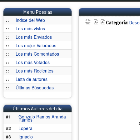
Menu Poesias
::
Indice del Web
Categoría:
Deso
::
Los más vistos
::
Los más Enviados
::
Los mejor Valorados
::
Los más Comentados
::
Los más Votados
::
Los más Recientes
::
Lista de autores
::
Últimas Búsquedas
Últimos Autores del día
#1
Gonzalo Ramos Aranda
Ramos
#2
Lopera
#3
Ignacio