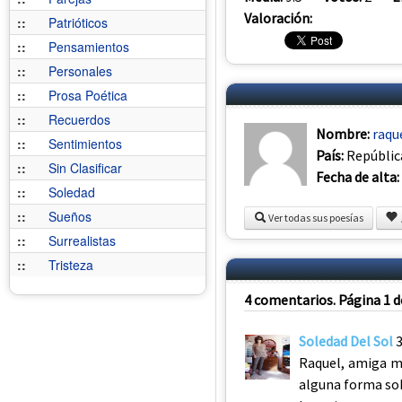
Valoración:
::
Patrióticos
::
Pensamientos
::
Personales
::
Prosa Poética
::
Recuerdos
Nombre:
raqu
::
Sentimientos
País:
Repúblic
::
Sin Clasificar
Fecha de alta:
::
Soledad
::
Sueños
Ver todas sus poesías
::
Surrealistas
::
Tristeza
4 comentarios. Página 1 d
Soledad Del Sol
Raquel, amiga mu
alguna forma sob