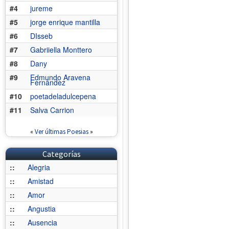
#4
jureme
#5
jorge enrique mantilla
#6
DIsseb
#7
Gabriiella Monttero
#8
Dany
#9
Edmundo Aravena
Fernández
#10
poetadeladulcepena
#11
Salva Carrion
«
Ver últimas Poesias
»
Categorías
::
Alegria
::
Amistad
::
Amor
::
Angustia
::
Ausencia