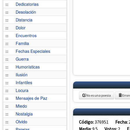
::
Dedicatorias
::
Desolación
::
Distancia
::
Dolor
::
Encuentros
::
Familia
::
Fechas Especiales
::
Guerra
::
Humorísticas
::
Ilusión
::
Infantiles
::
Locura
No es una poesia
Error
::
Mensajes de Paz
::
Miedo
::
Nostalgia
::
Olvido
Código:
376951
Fecha:
Media:
9.5
Votos:
2
E
::
Parejas