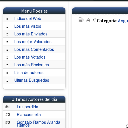
Menu Poesias
::
Indice del Web
Categoría:
Angu
::
Los más vistos
::
Los más Enviados
::
Los mejor Valorados
::
Los más Comentados
::
Los más Votados
::
Los más Recientes
::
Lista de autores
::
Últimas Búsquedas
Últimos Autores del día
#1
Luz perdida
#2
Biancaestella
#3
Gonzalo Ramos Aranda
Ramos
C