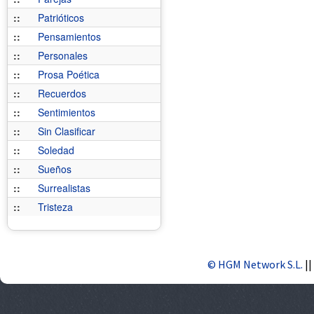
::
Patrióticos
::
Pensamientos
::
Personales
::
Prosa Poética
::
Recuerdos
::
Sentimientos
::
Sin Clasificar
::
Soledad
::
Sueños
::
Surrealistas
::
Tristeza
© HGM Network S.L.
||