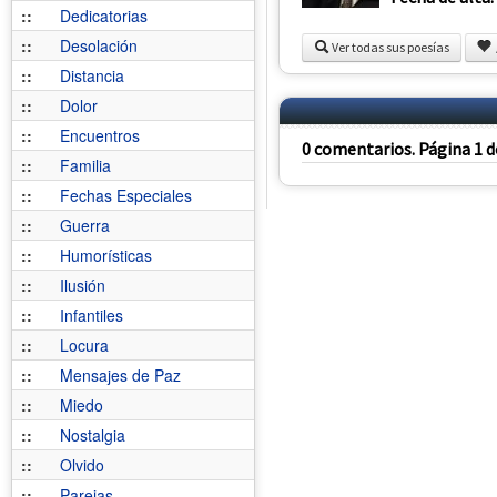
::
Dedicatorias
::
Desolación
Ver todas sus poesías
::
Distancia
::
Dolor
::
Encuentros
0 comentarios. Página 1 d
::
Familia
::
Fechas Especiales
::
Guerra
::
Humorísticas
::
Ilusión
::
Infantiles
::
Locura
::
Mensajes de Paz
::
Miedo
::
Nostalgia
::
Olvido
::
Parejas