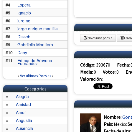
#4
Lopera
#5
Ignacio
#6
jureme
#7
jorge enrique mantilla
#8
DIsseb
No es una poesia
Error
#9
Gabriiella Monttero
#10
Dany
#11
Edmundo Aravena
Fernández
Código:
393670
Fecha:
Media:
0
Votos:
0
Env
«
Ver últimas Poesias
»
Valoración:
Categorías
::
Alegria
::
Amistad
::
Amor
Nombre:
Gonz
::
Angustia
País:
Mexico
S
::
Ausencia
Fecha de alta: