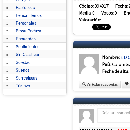
Código:
394917
Fecha:
::
Patrióticos
Media:
0
Votos:
0
Env
::
Pensamientos
Valoración:
::
Personales
::
Prosa Poética
::
Recuerdos
::
Sentimientos
::
Sin Clasificar
Nombre:
E D C
::
Soledad
País:
Colombi
::
Sueños
Fecha de alta:
::
Surrealistas
Ver todas sus poesías
::
Tristeza