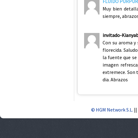
FLUIDO PURPU
Muy bien detal
siempre, abrazos
invitado-Kianyab
Con su aroma y 
florecida. Salud
la fuente que se
imagen refresca
extremece. Son t
dia. Abrazos
© HGM Network S.L.
||