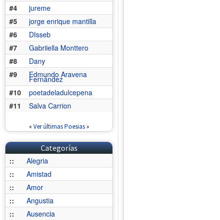
#4
jureme
#5
jorge enrique mantilla
#6
DIsseb
#7
Gabriiella Monttero
#8
Dany
#9
Edmundo Aravena
Fernández
#10
poetadeladulcepena
#11
Salva Carrion
«
Ver últimas Poesias
»
Categorías
::
Alegria
::
Amistad
::
Amor
::
Angustia
::
Ausencia