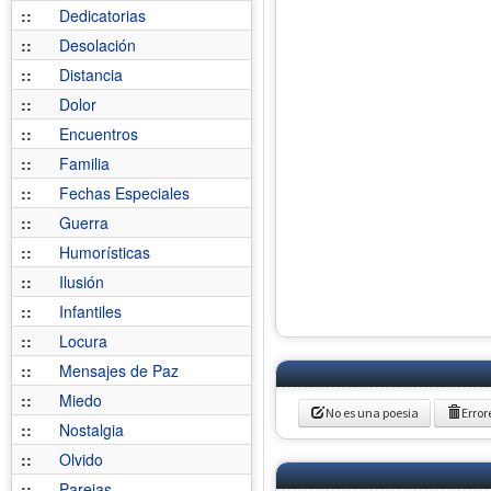
::
Dedicatorias
::
Desolación
::
Distancia
::
Dolor
::
Encuentros
::
Familia
::
Fechas Especiales
::
Guerra
::
Humorísticas
::
Ilusión
::
Infantiles
::
Locura
::
Mensajes de Paz
::
Miedo
No es una poesia
Error
::
Nostalgia
::
Olvido
::
Parejas