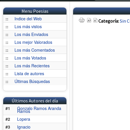
Menu Poesias
::
Indice del Web
Categoría:
Sin C
::
Los más vistos
::
Los más Enviados
::
Los mejor Valorados
::
Los más Comentados
::
Los más Votados
::
Los más Recientes
::
Lista de autores
::
Últimas Búsquedas
Últimos Autores del día
#1
Gonzalo Ramos Aranda
Ramos
#2
Lopera
#3
Ignacio