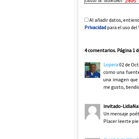
Al añadir datos, entien
Privacidad
para el uso del 
4 comentarios. Página 1 d
Lopera
02 de Oct
como una fuente
una imagen que 
me gusto, bendic
invitado-LidiaN
Un mensaje poéti
Placer leerte pie