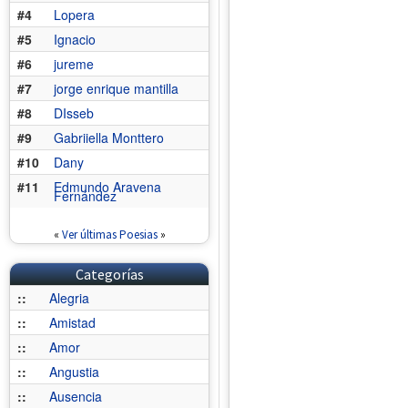
#4
Lopera
#5
Ignacio
#6
jureme
#7
jorge enrique mantilla
#8
DIsseb
#9
Gabriiella Monttero
#10
Dany
#11
Edmundo Aravena
Fernández
«
Ver últimas Poesias
»
Categorías
::
Alegria
::
Amistad
::
Amor
::
Angustia
::
Ausencia