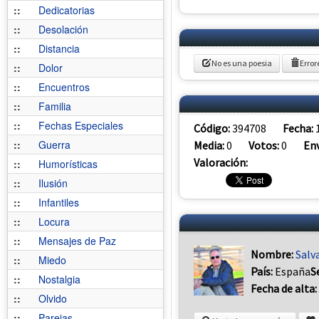
::
Dedicatorias
::
Desolación
::
Distancia
No es una poesia
Error
::
Dolor
::
Encuentros
::
Familia
::
Fechas Especiales
Código:
394708
Fecha:
::
Guerra
Media:
0
Votos:
0
Env
Valoración:
::
Humorísticas
::
Ilusión
::
Infantiles
::
Locura
::
Mensajes de Paz
Nombre:
Salv
::
Miedo
País:
España
S
::
Nostalgia
Fecha de alta:
::
Olvido
::
Parejas