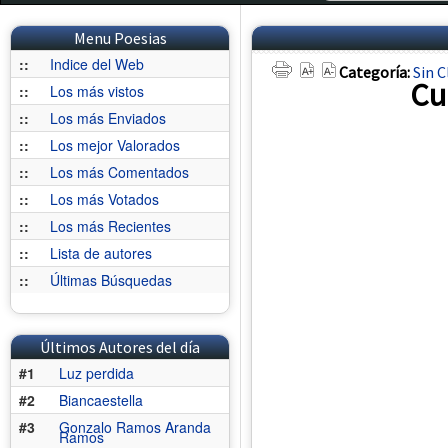
Menu Poesias
::
Indice del Web
Categoría:
Sin C
Cu
::
Los más vistos
::
Los más Enviados
::
Los mejor Valorados
::
Los más Comentados
::
Los más Votados
::
Los más Recientes
::
Lista de autores
::
Últimas Búsquedas
Últimos Autores del día
#1
Luz perdida
#2
Biancaestella
#3
Gonzalo Ramos Aranda
Ramos