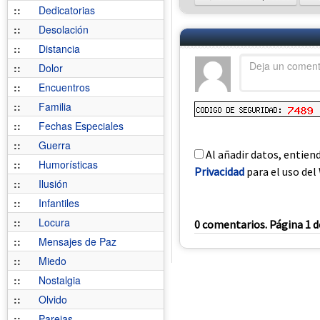
::
Dedicatorias
::
Desolación
::
Distancia
::
Dolor
::
Encuentros
::
Familia
::
Fechas Especiales
::
Guerra
Al añadir datos, entien
::
Humorísticas
Privacidad
para el uso del 
::
Ilusión
::
Infantiles
::
Locura
0 comentarios. Página 1 d
::
Mensajes de Paz
::
Miedo
::
Nostalgia
::
Olvido
::
Parejas