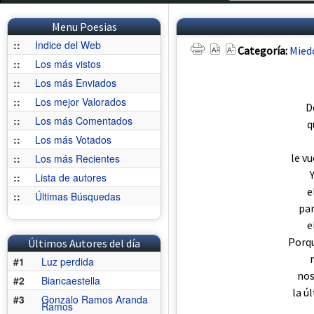
Menu Poesias
::
Indice del Web
Categoría:
Mied
::
Los más vistos
::
Los más Enviados
::
Los mejor Valorados
D
::
Los más Comentados
q
::
Los más Votados
le v
::
Los más Recientes
::
Lista de autores
e
::
Últimas Búsquedas
par
e
Porqu
Últimos Autores del día
#1
Luz perdida
nos
#2
Biancaestella
la ú
#3
Gonzalo Ramos Aranda
Ramos