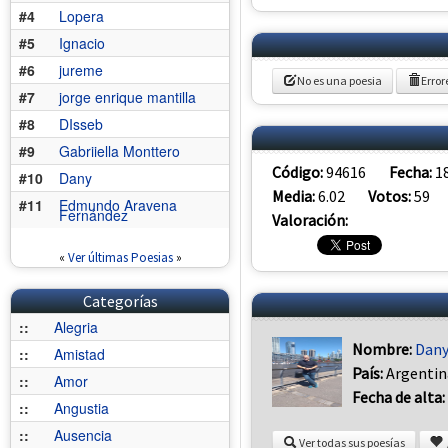
#4
Lopera
#5
Ignacio
#6
jureme
No es una poesia
Error
#7
jorge enrique mantilla
#8
DIsseb
#9
Gabriiella Monttero
Código:
94616
Fecha:
1
#10
Dany
Media:
6.02
Votos:
59
#11
Edmundo Aravena
Fernández
Valoración:
«
Ver últimas Poesias
»
Categorías
::
Alegria
Nombre:
Dan
::
Amistad
País:
Argentin
::
Amor
Fecha de alta:
::
Angustia
::
Ausencia
Ver todas sus poesías