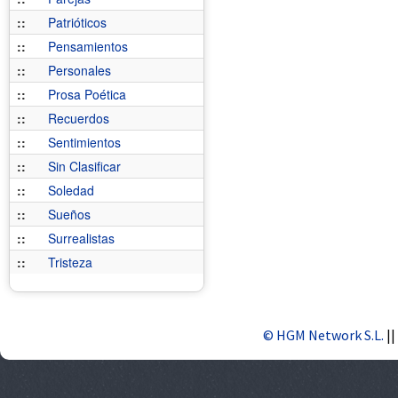
::
Patrióticos
::
Pensamientos
::
Personales
::
Prosa Poética
::
Recuerdos
::
Sentimientos
::
Sin Clasificar
::
Soledad
::
Sueños
::
Surrealistas
::
Tristeza
© HGM Network S.L.
||