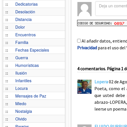
::
Dedicatorias
::
Desolación
::
Distancia
::
Dolor
::
Encuentros
Al añadir datos, entien
::
Familia
Privacidad
para el uso del 
::
Fechas Especiales
::
Guerra
::
Humorísticas
4 comentarios. Página 1 d
::
Ilusión
::
Infantiles
Lopera
02 de Ago
::
Locura
Poeta, como el 
que usted debe 
::
Mensajes de Paz
abrazo-LOPERA, 
::
Miedo
leerse un poema
::
Nostalgia
::
Olvido
::
Parejas
FLUIDO PURPU