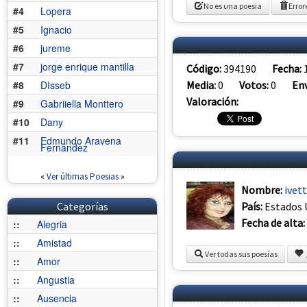
No es una poesia
Error
#4
Lopera
#5
Ignacio
#6
jureme
#7
jorge enrique mantilla
Código:
394190
Fecha:
Media:
0
Votos:
0
Env
#8
DIsseb
Valoración:
#9
Gabriiella Monttero
#10
Dany
#11
Edmundo Aravena
Fernández
«
Ver últimas Poesias
»
Nombre:
ivet
País:
Estados 
Categorías
Fecha de alta:
::
Alegria
::
Amistad
Ver todas sus poesías
::
Amor
::
Angustia
::
Ausencia