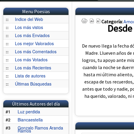
Menu Poesias
::
Indice del Web
Categoría:
Amo
Desde 
::
Los más vistos
::
Los más Enviados
::
Los mejor Valorados
De nuevo llega la fecha 
::
Los más Comentados
Madre. Llueven años de 
::
Los más Votados
logros, tu apoyo ante mis
cuando la noche se duerm
::
Los más Recientes
hasta mi último aliento, 
::
Lista de autores
escapa de tus recuerdos,
::
Últimas Búsquedas
antes que todo y nadie, p
ha querido, valorado, ni
Últimos Autores del día
#1
Luz perdida
#2
Biancaestella
#3
Gonzalo Ramos Aranda
Ramos