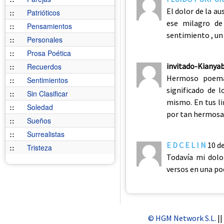
El dolor de la au
::
Patrióticos
ese milagro de
::
Pensamientos
sentimiento , un
::
Personales
::
Prosa Poética
invitado-Kianyab
::
Recuerdos
Hermoso poema 
::
Sentimientos
significado de 
::
Sin Clasificar
mismo. En tus lin
::
Soledad
por tan hermosa
::
Sueños
::
Surrealistas
E D C E L I N
10 d
::
Tristeza
Todavía mi dolo
versos en una po
© HGM Network S.L.
||