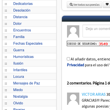
::
Dedicatorias
Ver todas sus poesías
::
Desolación
::
Distancia
::
Dolor
::
Encuentros
::
Familia
::
Fechas Especiales
::
Guerra
::
Humorísticas
Al añadir datos, entien
::
Ilusión
Privacidad
para el uso del 
::
Infantiles
::
Locura
::
Mensajes de Paz
2 comentarios. Página 1 d
::
Miedo
VICTOR ARIAS
30
::
Nostalgia
GRACIAS!!! Parec
::
Olvido
algunas poesias 
::
Parejas