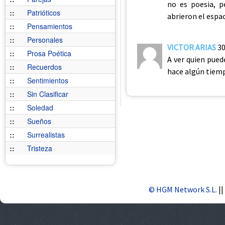
no es poesia, 
::
Patrióticos
abrieron el espa
::
Pensamientos
::
Personales
VICTOR ARIAS
30
::
Prosa Poética
A ver quien pued
::
Recuerdos
hace algún tiemp
::
Sentimientos
::
Sin Clasificar
::
Soledad
::
Sueños
::
Surrealistas
::
Tristeza
© HGM Network S.L.
||