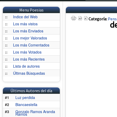
Menu Poesias
::
Indice del Web
Categoría:
Pens
d
::
Los más vistos
::
Los más Enviados
::
Los mejor Valorados
::
Los más Comentados
::
Los más Votados
::
Los más Recientes
::
Lista de autores
::
Últimas Búsquedas
Últimos Autores del día
#1
Luz perdida
#2
Biancaestella
#3
Gonzalo Ramos Aranda
Ramos