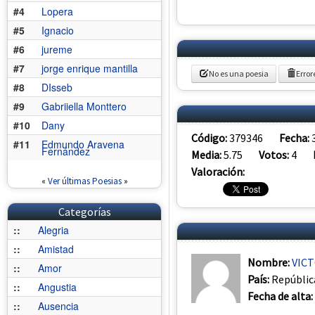
#4
Lopera
#5
Ignacio
#6
jureme
#7
jorge enrique mantilla
No es una poesia
Error
#8
DIsseb
#9
Gabriiella Monttero
#10
Dany
Código:
379346
Fecha:
#11
Edmundo Aravena
Fernández
Media:
5.75
Votos:
4
Valoración:
«
Ver últimas Poesias
»
Categorías
::
Alegria
::
Amistad
Nombre:
VICT
::
Amor
País:
Repúblic
::
Angustia
Fecha de alta:
::
Ausencia