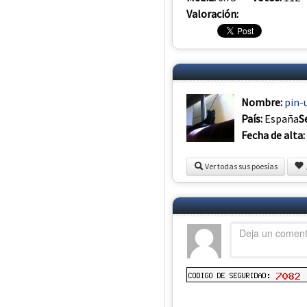
Valoración:
Nombre:
pin-
País:
España
S
Fecha de alta:
Ver todas sus poesías