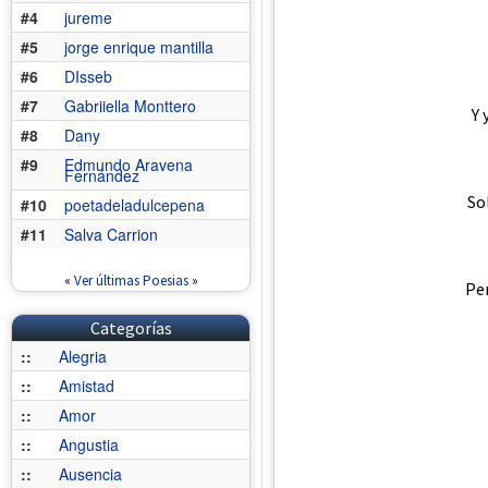
#4
jureme
#5
jorge enrique mantilla
#6
DIsseb
#7
Gabriiella Monttero
Y 
#8
Dany
#9
Edmundo Aravena
Fernández
So
#10
poetadeladulcepena
#11
Salva Carrion
«
Ver últimas Poesias
»
Pe
Categorías
::
Alegria
::
Amistad
::
Amor
::
Angustia
::
Ausencia