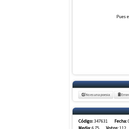
Pues e
No es una poesia
Error
Código:
347631
Fecha:
Media:
6.75
Votos:
112