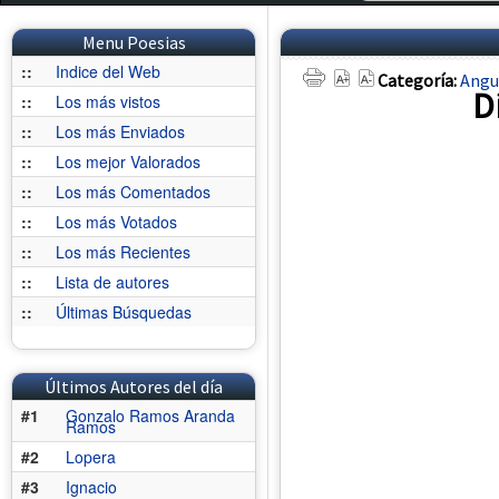
Menu Poesias
::
Indice del Web
Categoría:
Angu
Dí
::
Los más vistos
::
Los más Enviados
::
Los mejor Valorados
::
Los más Comentados
::
Los más Votados
::
Los más Recientes
::
Lista de autores
::
Últimas Búsquedas
Últimos Autores del día
#1
Gonzalo Ramos Aranda
Ramos
#2
Lopera
#3
Ignacio