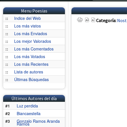
Menu Poesias
::
Indice del Web
Categoría:
Nost
::
Los más vistos
::
Los más Enviados
::
Los mejor Valorados
::
Los más Comentados
::
Los más Votados
::
Los más Recientes
::
Lista de autores
::
Últimas Búsquedas
Últimos Autores del día
#1
Luz perdida
#2
Biancaestella
#3
Gonzalo Ramos Aranda
Ramos