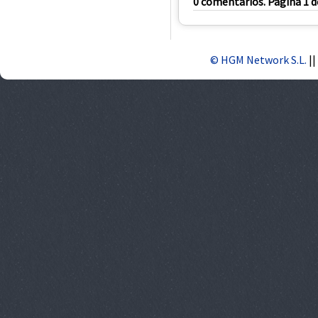
0 comentarios. Página 1 d
© HGM Network S.L.
||