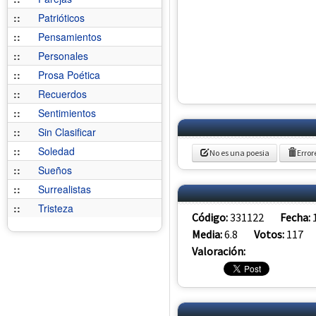
::
Patrióticos
::
Pensamientos
::
Personales
::
Prosa Poética
::
Recuerdos
::
Sentimientos
::
Sin Clasificar
::
Soledad
No es una poesia
Error
::
Sueños
::
Surrealistas
::
Tristeza
Código:
331122
Fecha:
Media:
6.8
Votos:
117
Valoración: