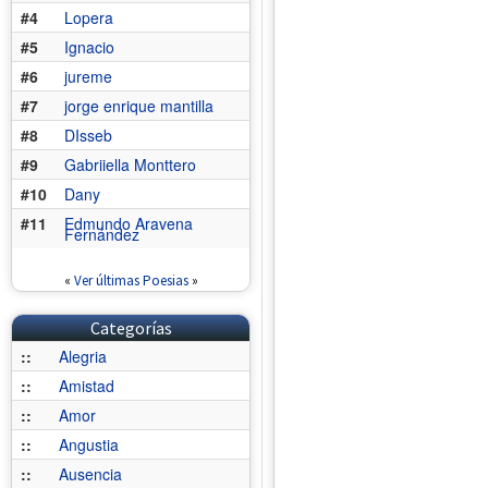
#4
Lopera
#5
Ignacio
#6
jureme
#7
jorge enrique mantilla
#8
DIsseb
#9
Gabriiella Monttero
#10
Dany
#11
Edmundo Aravena
Fernández
«
Ver últimas Poesias
»
Categorías
::
Alegria
::
Amistad
::
Amor
::
Angustia
::
Ausencia