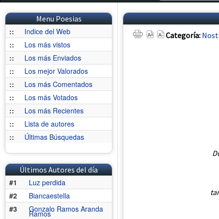
Menu Poesias
::
Indice del Web
Categoría:
Nost
::
Los más vistos
::
Los más Enviados
::
Los mejor Valorados
::
Los más Comentados
::
Los más Votados
::
Los más Recientes
::
Lista de autores
::
Últimas Búsquedas
Do
Últimos Autores del día
#1
Luz perdida
ta
#2
Biancaestella
#3
Gonzalo Ramos Aranda
Ramos