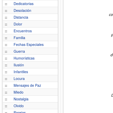
::
Dedicatorias
::
Desolación
co
::
Distancia
::
Dolor
::
Encuentros
p
::
Familia
::
Fechas Especiales
::
Guerra
d
::
Humorísticas
::
Ilusión
::
Infantiles
::
Locura
::
Mensajes de Paz
::
Miedo
D
::
Nostalgia
::
Olvido
::
Parejas