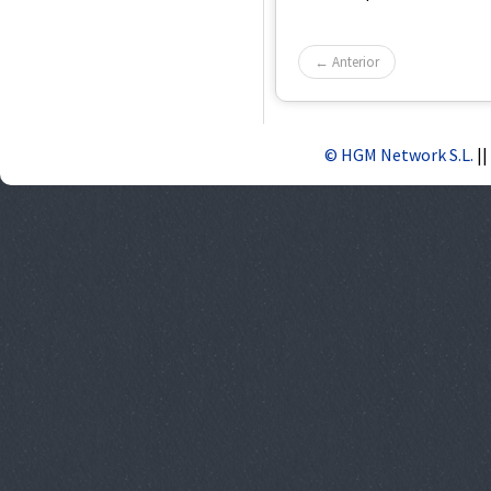
← Anterior
© HGM Network S.L.
||