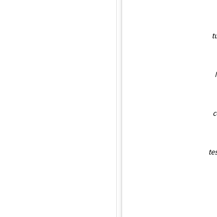
t
c
te