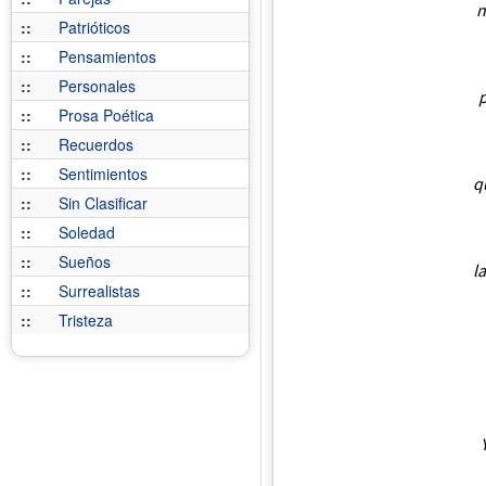
n
::
Patrióticos
::
Pensamientos
::
Personales
p
::
Prosa Poética
::
Recuerdos
::
Sentimientos
q
::
Sin Clasificar
::
Soledad
::
Sueños
l
::
Surrealistas
::
Tristeza