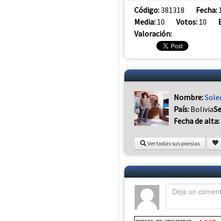
Código:
381318
Fecha:
Media:
10
Votos:
10
Valoración:
Nombre:
Sole
País:
Bolivia
S
Fecha de alta:
Ver todas sus poesías