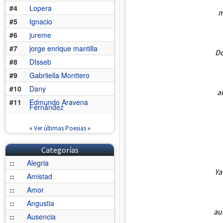
#4
Lopera
m
#5
Ignacio
#6
jureme
#7
jorge enrique mantilla
Do
#8
DIsseb
#9
Gabriiella Monttero
#10
Dany
a
#11
Edmundo Aravena
Fernández
«
Ver últimas Poesias
»
Categorías
::
Alegria
Ya
::
Amistad
::
Amor
::
Angustia
au
::
Ausencia