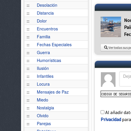
::
Desolación
::
Distancia
No
::
Dolor
Paí
::
Encuentros
Fec
::
Familia
::
Fechas Especiales
Ver todas sus p
::
Guerra
::
Humorísticas
::
Ilusión
::
Infantiles
::
Locura
::
Mensajes de Paz
::
Miedo
::
Nostalgia
Al añadir dat
::
Olvido
Privacidad
para 
::
Parejas