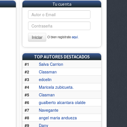
Tu cuenta
Iniciar
O bien regístrate
aquí.
TOP AUTORES DESTACADOS
#1
Salva Carrion
#2
Classman
#3
edcelin
#4
Maricela zubicueta.
#5
Clasman
#6
gualberto alcantara olalde
#7
Navegante
#8
angel maria andueza
#9
Dany