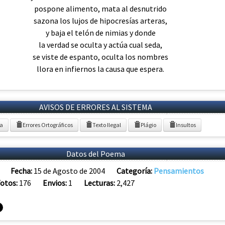
pospone alimento, mata al desnutrido
sazona los lujos de hipocresías arteras,
y baja el telón de nimias y donde
la verdad se oculta y actúa cual seda,
se viste de espanto, oculta los nombres
llora en infiernos la causa que espera.
AVISOS DE ERRORES AL SISTEMA
ia
Errores Ortográficos
Texto Ilegal
Plágio
Insultos
Datos del Poema
Fecha:
15 de Agosto de 2004
Categoría:
Pensamientos
otos:
176
Envios:
1
Lecturas:
2,427