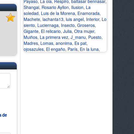
Payaso
,
La ola
,
Respiro
,
baltasar bennasar
,
Shangai
,
Rosario Ayllon
,
Ilusion
,
La
soledad
,
Luis de la Morena
,
Enamorada
,
Machete
,
lachanta13
,
luis angel
,
Interior
,
Lo
siento
,
Luciernaga
,
Insecto
,
Groseros
,
Gigante
,
El relicario
,
Julia
,
Otra mujer
,
Muiños
,
La primera vez
,
J_manu
,
Puesto
,
Madres
,
Lomas
,
anonima
,
Es pat
,
ojosazules
,
El engaño
,
París
,
En la luna
,
a de