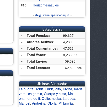
#10
Horizontesazules
«
¿te gustaria aparecer aquí?
»
Estadísticas
»
Total Poesias:
99,627
»
Autores Activos:
4,260
»
Total Comentarios:
47,522
»
Total Votos:
9,266,099
»
Total Envios
159,596
»
Total Lecturas
142,892,756
Últimas Búsquedas
La puerta
,
Tenis
,
Orbit
,
leito
,
Divina
,
maria
veronica garcia
,
Cuerpo y alma
,
Me
enamore de ti
,
Quito
,
neska
,
La duda
,
Manuel
,
Andreina
,
Gloria
,
Mi familia
,