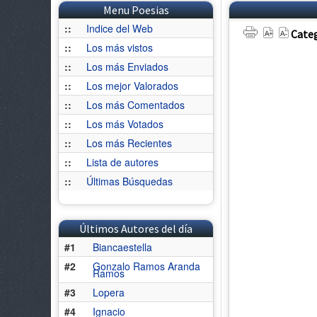
Menu Poesias
::
Indice del Web
Categ
::
Los más vistos
::
Los más Enviados
::
Los mejor Valorados
::
Los más Comentados
::
Los más Votados
::
Los más Recientes
::
Lista de autores
::
Últimas Búsquedas
Últimos Autores del día
#1
Biancaestella
#2
Gonzalo Ramos Aranda
Ramos
#3
Lopera
#4
Ignacio