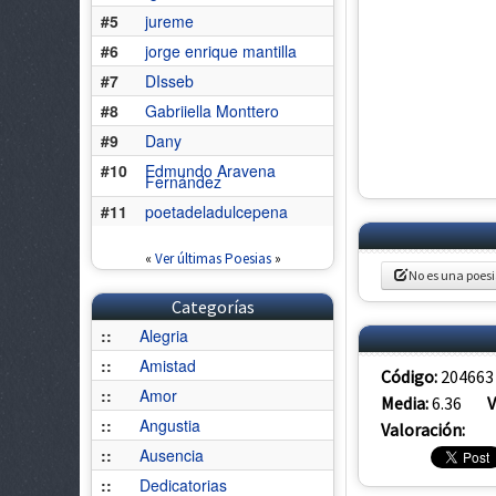
#5
jureme
#6
jorge enrique mantilla
#7
DIsseb
#8
Gabriiella Monttero
#9
Dany
#10
Edmundo Aravena
Fernández
#11
poetadeladulcepena
«
Ver últimas Poesias
»
No es una poes
Categorías
::
Alegria
::
Amistad
Código:
204663
::
Amor
Media:
6.36
V
::
Angustia
Valoración:
::
Ausencia
::
Dedicatorias