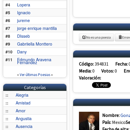
#4
Lopera
#5
Ignacio
#6
jureme
#7
jorge enrique mantilla
#8
DIsseb
No es una poesia
Error
#9
Gabriiella Monttero
#10
Dany
#11
Edmundo Aravena
Fernández
Código:
394831
Fecha:
Media:
0
Votos:
0
Env
«
Ver últimas Poesias
»
Valoración:
Categorías
::
Alegria
::
Amistad
::
Amor
Nombre:
Gonz
::
Angustia
País:
Mexico
S
::
Ausencia
Fecha de alta: