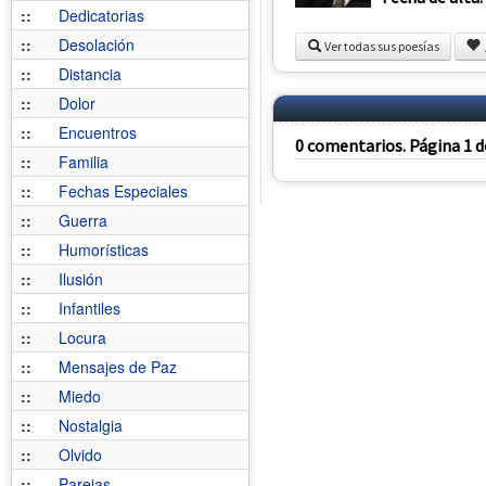
::
Dedicatorias
::
Desolación
Ver todas sus poesías
::
Distancia
::
Dolor
::
Encuentros
0 comentarios. Página 1 d
::
Familia
::
Fechas Especiales
::
Guerra
::
Humorísticas
::
Ilusión
::
Infantiles
::
Locura
::
Mensajes de Paz
::
Miedo
::
Nostalgia
::
Olvido
::
Parejas