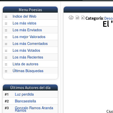
Menu Poesias
::
Indice del Web
Categoría:
Deso
El 
::
Los más vistos
::
Los más Enviados
::
Los mejor Valorados
::
Los más Comentados
::
Los más Votados
::
Los más Recientes
::
Lista de autores
::
Últimas Búsquedas
Últimos Autores del día
#1
Luz perdida
#2
Biancaestella
#3
Gonzalo Ramos Aranda
Ramos
Ciu