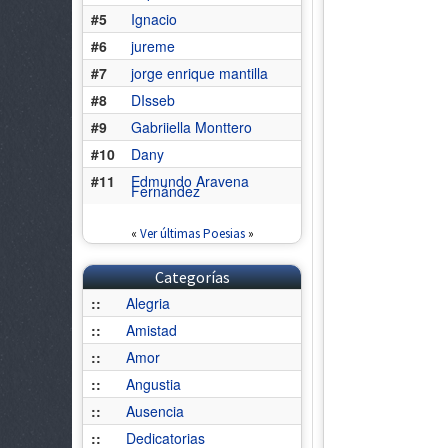
#5
Ignacio
#6
jureme
#7
jorge enrique mantilla
#8
DIsseb
#9
Gabriiella Monttero
#10
Dany
#11
Edmundo Aravena
Fernández
«
Ver últimas Poesias
»
Categorías
::
Alegria
::
Amistad
::
Amor
::
Angustia
::
Ausencia
::
Dedicatorias