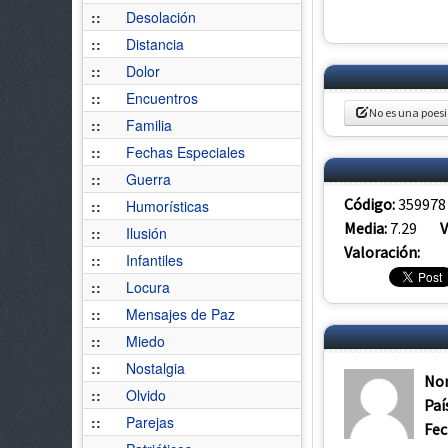
::
Desolación
::
Distancia
::
Dolor
::
Encuentros
No es una poes
::
Familia
::
Fechas Especiales
::
Guerra
Código:
359978
::
Humorísticas
Media:
7.29
V
::
Ilusión
Valoración:
::
Infantiles
::
Locura
::
Mensajes de Paz
::
Miedo
::
Nostalgia
No
::
Olvido
Paí
::
Parejas
Fec