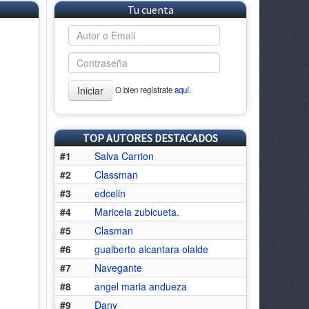
Tu cuenta
Iniciar
O bien regístrate
aquí.
TOP AUTORES DESTACADOS
#1
Salva Carrion
#2
Classman
#3
edcelin
#4
Maricela zubicueta.
#5
Clasman
#6
gualberto alcantara olalde
#7
Navegante
#8
angel maria andueza
#9
Dany