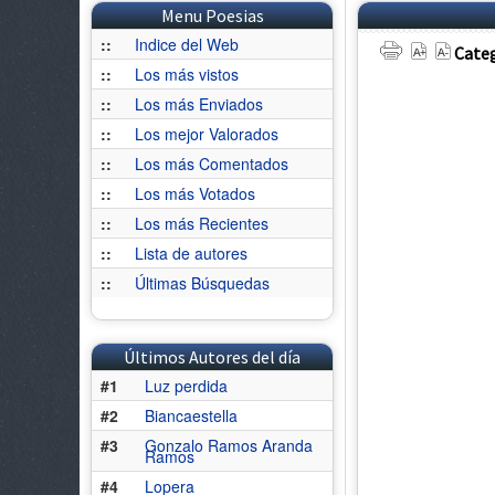
Menu Poesias
::
Indice del Web
Categ
::
Los más vistos
::
Los más Enviados
::
Los mejor Valorados
::
Los más Comentados
::
Los más Votados
::
Los más Recientes
::
Lista de autores
::
Últimas Búsquedas
Últimos Autores del día
#1
Luz perdida
#2
Biancaestella
#3
Gonzalo Ramos Aranda
Ramos
#4
Lopera