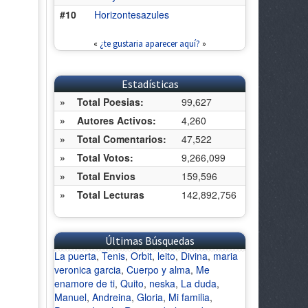
#10
Horizontesazules
«
¿te gustaria aparecer aquí?
»
Estadísticas
»
Total Poesias:
99,627
»
Autores Activos:
4,260
»
Total Comentarios:
47,522
»
Total Votos:
9,266,099
»
Total Envios
159,596
»
Total Lecturas
142,892,756
Últimas Búsquedas
La puerta
,
Tenis
,
Orbit
,
leito
,
Divina
,
maria
veronica garcia
,
Cuerpo y alma
,
Me
enamore de ti
,
Quito
,
neska
,
La duda
,
Manuel
,
Andreina
,
Gloria
,
Mi familia
,