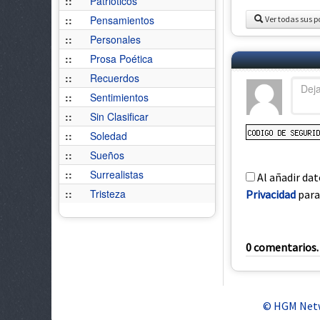
::
Patrióticos
::
Pensamientos
Ver todas sus p
::
Personales
::
Prosa Poética
::
Recuerdos
::
Sentimientos
::
Sin Clasificar
::
Soledad
::
Sueños
::
Surrealistas
Al añadir dat
::
Tristeza
Privacidad
para 
0 comentarios. 
© HGM Netw