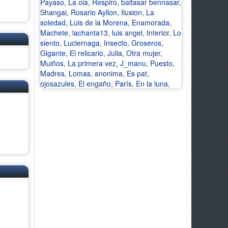
Payaso
,
La ola
,
Respiro
,
baltasar bennasar
,
Shangai
,
Rosario Ayllon
,
Ilusion
,
La
soledad
,
Luis de la Morena
,
Enamorada
,
Machete
,
lachanta13
,
luis angel
,
Interior
,
Lo
siento
,
Luciernaga
,
Insecto
,
Groseros
,
Gigante
,
El relicario
,
Julia
,
Otra mujer
,
Muiños
,
La primera vez
,
J_manu
,
Puesto
,
Madres
,
Lomas
,
anonima
,
Es pat
,
ojosazules
,
El engaño
,
París
,
En la luna
,