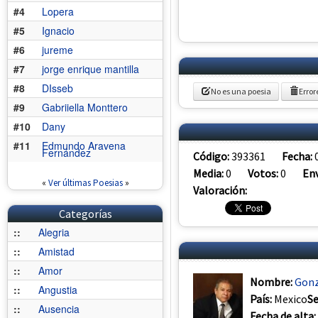
#4
Lopera
#5
Ignacio
#6
jureme
#7
jorge enrique mantilla
#8
DIsseb
No es una poesia
Error
#9
Gabriiella Monttero
#10
Dany
#11
Edmundo Aravena
Fernández
Código:
393361
Fecha:
Media:
0
Votos:
0
Env
«
Ver últimas Poesias
»
Valoración:
Categorías
::
Alegria
::
Amistad
::
Amor
Nombre:
Gonz
::
Angustia
País:
Mexico
S
::
Ausencia
Fecha de alta: