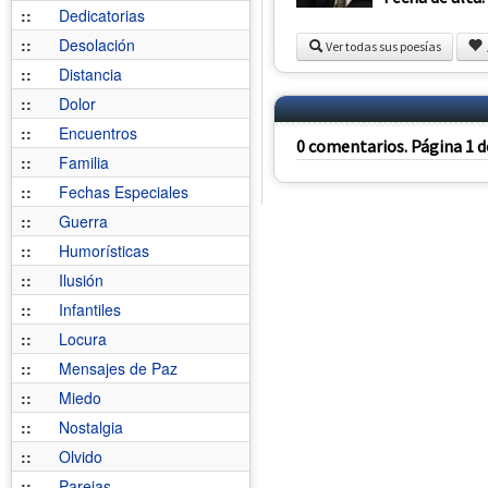
::
Dedicatorias
::
Desolación
Ver todas sus poesías
::
Distancia
::
Dolor
::
Encuentros
0 comentarios. Página 1 d
::
Familia
::
Fechas Especiales
::
Guerra
::
Humorísticas
::
Ilusión
::
Infantiles
::
Locura
::
Mensajes de Paz
::
Miedo
::
Nostalgia
::
Olvido
::
Parejas