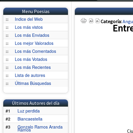
Menu Poesias
::
Indice del Web
Categoría:
Angu
Entr
::
Los más vistos
::
Los más Enviados
::
Los mejor Valorados
::
Los más Comentados
::
Los más Votados
::
Los más Recientes
::
Lista de autores
::
Últimas Búsquedas
Últimos Autores del día
#1
Luz perdida
#2
Biancaestella
#3
Gonzalo Ramos Aranda
Ramos
Ciu