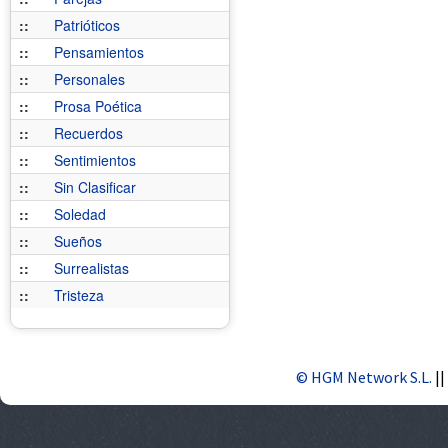
::
Patrióticos
::
Pensamientos
::
Personales
::
Prosa Poética
::
Recuerdos
::
Sentimientos
::
Sin Clasificar
::
Soledad
::
Sueños
::
Surrealistas
::
Tristeza
© HGM Network S.L.
||