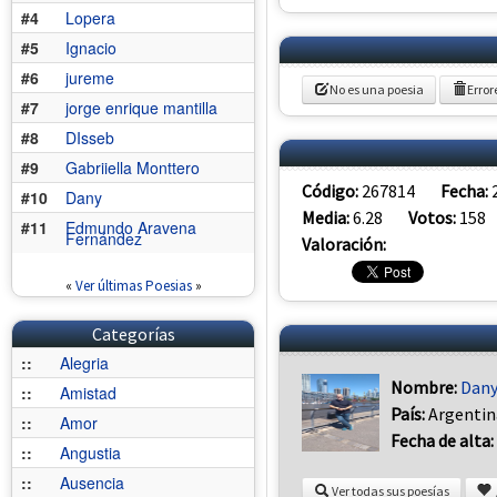
#4
Lopera
#5
Ignacio
#6
jureme
No es una poesia
Error
#7
jorge enrique mantilla
#8
DIsseb
#9
Gabriiella Monttero
Código:
267814
Fecha:
#10
Dany
Media:
6.28
Votos:
158
#11
Edmundo Aravena
Fernández
Valoración:
«
Ver últimas Poesias
»
Categorías
::
Alegria
Nombre:
Dan
::
Amistad
País:
Argentin
::
Amor
Fecha de alta:
::
Angustia
::
Ausencia
Ver todas sus poesías