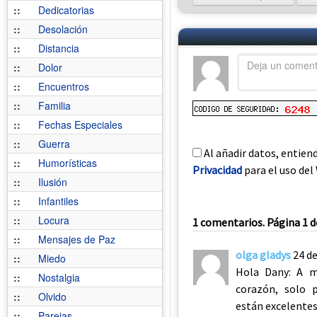
::
Dedicatorias
::
Desolación
::
Distancia
::
Dolor
::
Encuentros
::
Familia
::
Fechas Especiales
::
Guerra
Al añadir datos, entien
::
Humorísticas
Privacidad
para el uso del 
::
Ilusión
::
Infantiles
::
Locura
1 comentarios. Página 1 d
::
Mensajes de Paz
olga gladys
24 d
::
Miedo
Hola Dany: A m
::
Nostalgia
corazón, solo 
::
Olvido
están excelentes 
::
Parejas