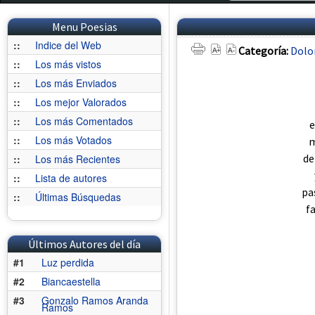
Menu Poesias
::
Indice del Web
Categoría:
Dolo
::
Los más vistos
::
Los más Enviados
::
Los mejor Valorados
::
Los más Comentados
e
::
Los más Votados
m
de
::
Los más Recientes
::
Lista de autores
pa
::
Últimas Búsquedas
f
Últimos Autores del día
#1
Luz perdida
#2
Biancaestella
#3
Gonzalo Ramos Aranda
Ramos