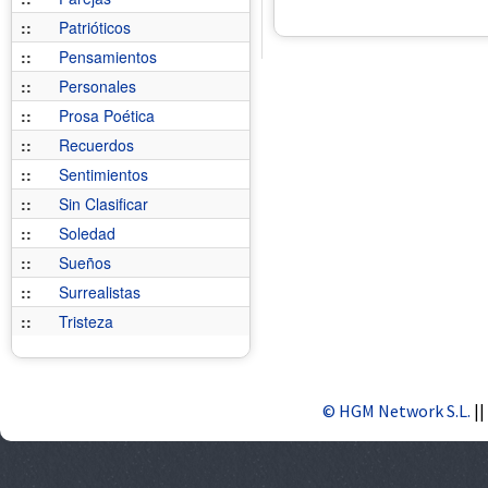
::
Patrióticos
::
Pensamientos
::
Personales
::
Prosa Poética
::
Recuerdos
::
Sentimientos
::
Sin Clasificar
::
Soledad
::
Sueños
::
Surrealistas
::
Tristeza
© HGM Network S.L.
||