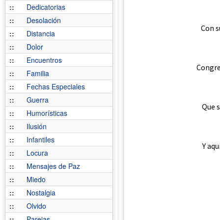
::
Dedicatorias
::
Desolación
Con s
::
Distancia
::
Dolor
::
Encuentros
Congre
::
Familia
::
Fechas Especiales
::
Guerra
Que s
::
Humorísticas
::
Ilusión
::
Infantiles
Y aqu
::
Locura
::
Mensajes de Paz
::
Miedo
::
Nostalgia
::
Olvido
::
Parejas