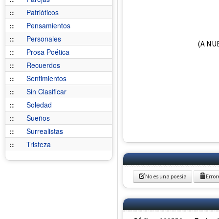
::
Patrióticos
::
Pensamientos
::
Personales
(A NU
::
Prosa Poética
::
Recuerdos
::
Sentimientos
::
Sin Clasificar
::
Soledad
::
Sueños
::
Surrealistas
::
Tristeza
No es una poesia
Error