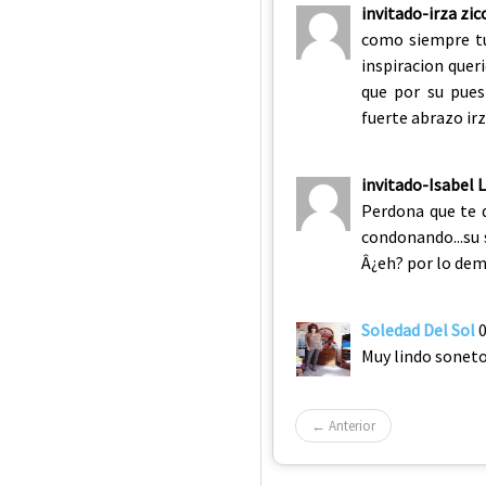
invitado-irza zic
como siempre tu
inspiracion quer
que por su pue
fuerte abrazo irza
invitado-Isabel 
Perdona que te d
condonando...su s
Â¿eh? por lo demÃ
Soledad Del Sol
Muy lindo soneto
← Anterior