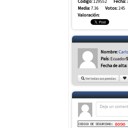
Código:
129552
Fecha:
Media:
7.36
Votos:
245
Valoración:
Nombre:
Carl
País:
Ecuador
Fecha de alta:
Ver todas sus poesías