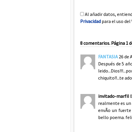
Al añadir datos, entien
Privacidad
para el uso del 
8 comentarios. Página 1 d
FANTASIA
26 de 
Después de 5 años
leido...Dios!!!...
chiquito!!...te a
invitado-marfil
realmente es un 
envÃ­o un fuerte
bello poema. fel