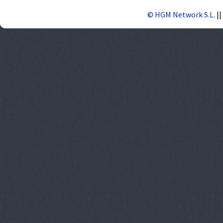
© HGM Network S.L.
||