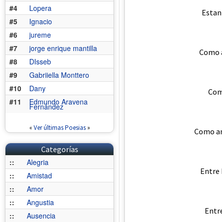
#4
Lopera
Estan
#5
Ignacio
#6
jureme
#7
jorge enrique mantilla
Como a
#8
DIsseb
#9
Gabriiella Monttero
#10
Dany
Como
#11
Edmundo Aravena
Fernández
«
Ver últimas Poesias
»
Como am
Categorías
::
Alegria
Entre 
::
Amistad
::
Amor
::
Angustia
Entre
::
Ausencia