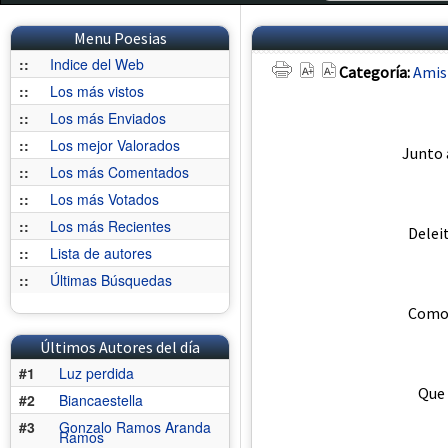
Menu Poesias
::
Indice del Web
Categoría:
Amis
::
Los más vistos
::
Los más Enviados
::
Los mejor Valorados
Junto 
::
Los más Comentados
::
Los más Votados
::
Los más Recientes
Delei
::
Lista de autores
::
Últimas Búsquedas
Como 
Últimos Autores del día
#1
Luz perdida
Que 
#2
Biancaestella
#3
Gonzalo Ramos Aranda
Ramos