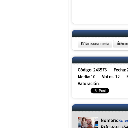
No es una poesia
Error
Código:
246576
Fecha:
Media:
10
Votos:
12
Valoración:
Nombre:
Sole
País:
Bolivia
S