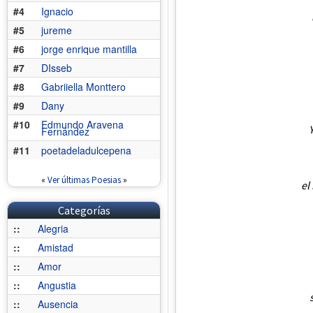
#4
Ignacio
#5
jureme
#6
jorge enrique mantilla
#7
DIsseb
#8
Gabriiella Monttero
#9
Dany
#10
Edmundo Aravena
Fernández
#11
poetadeladulcepena
«
Ver últimas Poesias
»
el
Categorías
::
Alegria
::
Amistad
::
Amor
::
Angustia
::
Ausencia