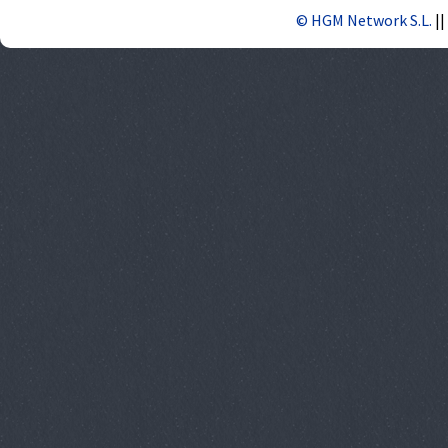
© HGM Network S.L.
||