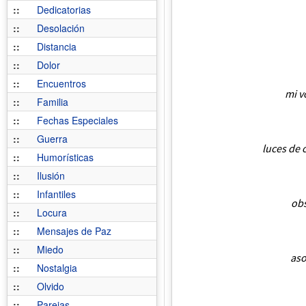
::
Dedicatorias
::
Desolación
::
Distancia
::
Dolor
::
Encuentros
mi v
::
Familia
::
Fechas Especiales
::
Guerra
luces de 
::
Humorísticas
::
Ilusión
::
Infantiles
obs
::
Locura
::
Mensajes de Paz
::
Miedo
aso
::
Nostalgia
::
Olvido
::
Parejas