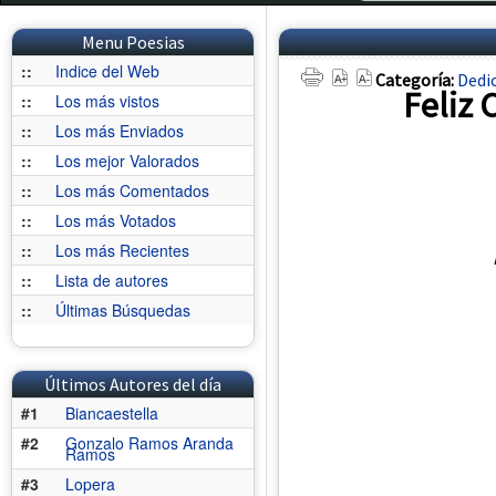
Menu Poesias
::
Indice del Web
Categoría:
Dedi
Feliz
::
Los más vistos
::
Los más Enviados
::
Los mejor Valorados
::
Los más Comentados
::
Los más Votados
::
Los más Recientes
::
Lista de autores
::
Últimas Búsquedas
Últimos Autores del día
#1
Biancaestella
#2
Gonzalo Ramos Aranda
Ramos
#3
Lopera