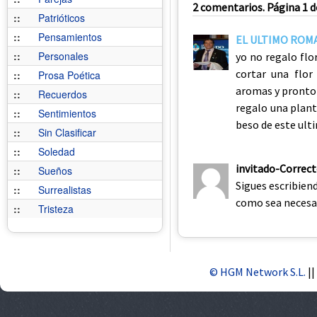
2 comentarios. Página 1 d
::
Patrióticos
::
Pensamientos
EL ULTIMO ROM
::
Personales
yo no regalo flo
cortar una flo
::
Prosa Poética
aromas y pronto 
::
Recuerdos
regalo una plant
::
Sentimientos
beso de este ult
::
Sin Clasificar
::
Soledad
invitado-Correc
::
Sueños
Sigues escribiend
::
Surrealistas
como sea necesa
::
Tristeza
© HGM Network S.L.
||