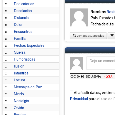
::
Dedicatorias
::
Desolación
Nombre:
Rosi
::
Distancia
País:
Estados 
Fecha de alta:
::
Dolor
::
Encuentros
Ver todas sus poesías
::
Familia
::
Fechas Especiales
::
Guerra
::
Humorísticas
::
Ilusión
::
Infantiles
::
Locura
::
Mensajes de Paz
Al añadir datos, entien
::
Miedo
Privacidad
para el uso del 
::
Nostalgia
::
Olvido
::
Parejas