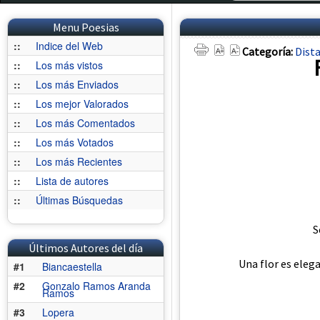
Menu Poesias
::
Indice del Web
Categoría:
Dist
::
Los más vistos
::
Los más Enviados
::
Los mejor Valorados
::
Los más Comentados
::
Los más Votados
::
Los más Recientes
::
Lista de autores
::
Últimas Búsquedas
S
Últimos Autores del día
Una flor es eleg
#1
Biancaestella
#2
Gonzalo Ramos Aranda
Ramos
#3
Lopera