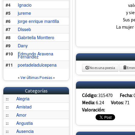
#4
Ignacio
val
y si
#5
jureme
Sus pe
#6
jorge enrique mantilla
La mujer 
#7
DIsseb
#8
Gabriiella Monttero
#9
Dany
#10
Edmundo Aravena
Fernández
#11
poetadeladulcepena
No es una poesia
Error
«
Ver últimas Poesias
»
Categorías
Código:
315470
Fecha:
::
Alegria
Media:
6.24
Votos:
71
::
Amistad
Valoración:
::
Amor
::
Angustia
::
Ausencia