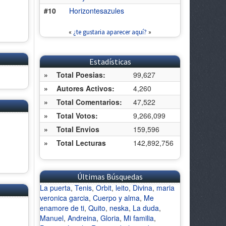
#10
Horizontesazules
«
¿te gustaria aparecer aquí?
»
Estadísticas
»
Total Poesias:
99,627
»
Autores Activos:
4,260
»
Total Comentarios:
47,522
»
Total Votos:
9,266,099
»
Total Envios
159,596
»
Total Lecturas
142,892,756
Últimas Búsquedas
La puerta
,
Tenis
,
Orbit
,
leito
,
Divina
,
maria
veronica garcia
,
Cuerpo y alma
,
Me
enamore de ti
,
Quito
,
neska
,
La duda
,
Manuel
,
Andreina
,
Gloria
,
Mi familia
,