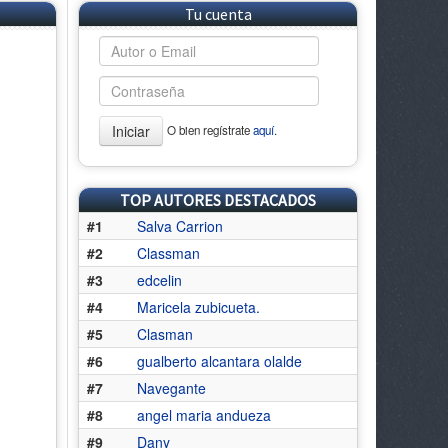
Tu cuenta
Iniciar
O bien regístrate
aquí.
TOP AUTORES DESTACADOS
#1
Salva Carrion
#2
Classman
#3
edcelin
#4
Maricela zubicueta.
#5
Clasman
#6
gualberto alcantara olalde
#7
Navegante
#8
angel maria andueza
#9
Dany