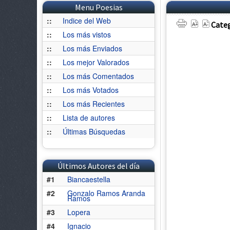
Menu Poesias
::
Indice del Web
Categ
::
Los más vistos
::
Los más Enviados
::
Los mejor Valorados
::
Los más Comentados
::
Los más Votados
::
Los más Recientes
::
Lista de autores
::
Últimas Búsquedas
Últimos Autores del día
#1
Biancaestella
#2
Gonzalo Ramos Aranda
Ramos
#3
Lopera
#4
Ignacio