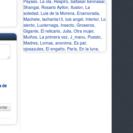
Payaso
,
La ola
,
Respiro
,
baltasar bennasar
,
Shangai
,
Rosario Ayllon
,
Ilusion
,
La
soledad
,
Luis de la Morena
,
Enamorada
,
Machete
,
lachanta13
,
luis angel
,
Interior
,
Lo
siento
,
Luciernaga
,
Insecto
,
Groseros
,
Gigante
,
El relicario
,
Julia
,
Otra mujer
,
Muiños
,
La primera vez
,
J_manu
,
Puesto
,
Madres
,
Lomas
,
anonima
,
Es pat
,
ojosazules
,
El engaño
,
París
,
En la luna
,
a de
ntar