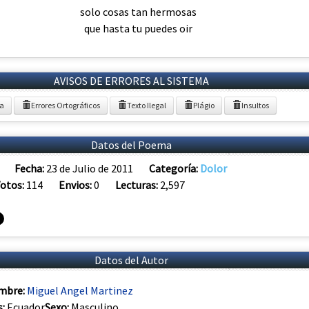
solo cosas tan hermosas
que hasta tu puedes oir
AVISOS DE ERRORES AL SISTEMA
ia
Errores Ortográficos
Texto Ilegal
Plágio
Insultos
Datos del Poema
Fecha:
23 de Julio de 2011
Categoría:
Dolor
otos:
114
Envios:
0
Lecturas:
2,597
Datos del Autor
mbre:
Miguel Angel Martinez
s:
Ecuador
Sexo:
Masculino