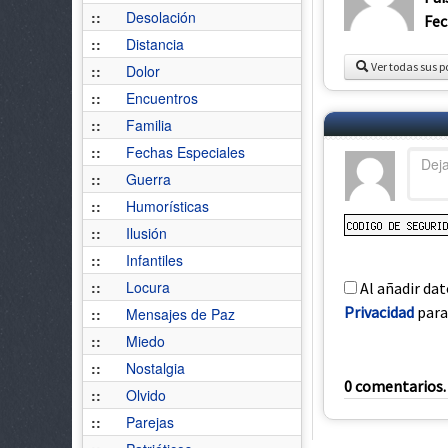
::
Desolación
Fec
::
Distancia
Ver todas sus p
::
Dolor
::
Encuentros
::
Familia
::
Fechas Especiales
::
Guerra
::
Humorísticas
::
Ilusión
::
Infantiles
::
Locura
Al añadir dat
Privacidad
para 
::
Mensajes de Paz
::
Miedo
::
Nostalgia
0 comentarios. 
::
Olvido
::
Parejas