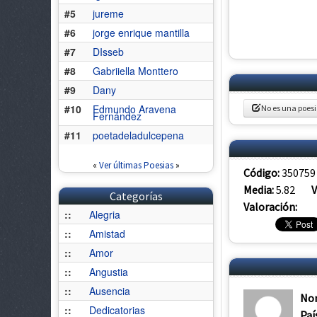
#5
jureme
#6
jorge enrique mantilla
#7
DIsseb
#8
Gabriiella Monttero
#9
Dany
#10
Edmundo Aravena
No es una poes
Fernández
#11
poetadeladulcepena
«
Ver últimas Poesias
»
Código:
350759
Media:
5.82
V
Categorías
Valoración:
::
Alegria
::
Amistad
::
Amor
::
Angustia
::
Ausencia
No
::
Dedicatorias
Paí