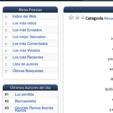
Menu Poesias
::
Indice del Web
Categoría:
Recu
::
Los más vistos
::
Los más Enviados
::
Los mejor Valorados
H
::
Los más Comentados
::
Los más Votados
::
Los más Recientes
si
::
Lista de autores
en
::
Últimas Búsquedas
H
Últimos Autores del día
bril
#1
Luz perdida
#2
Biancaestella
#3
Gonzalo Ramos Aranda
y 
Ramos