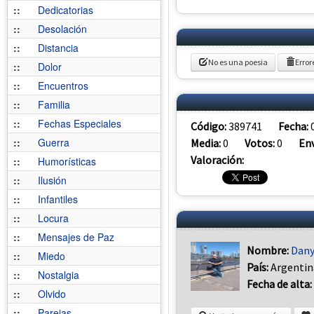
::
Dedicatorias
::
Desolación
::
Distancia
No es una poesia
Error
::
Dolor
::
Encuentros
::
Familia
::
Fechas Especiales
Código:
389741
Fecha:
::
Guerra
Media:
0
Votos:
0
Env
Valoración:
::
Humorísticas
::
Ilusión
::
Infantiles
::
Locura
::
Mensajes de Paz
Nombre:
Dan
::
Miedo
País:
Argentin
::
Nostalgia
Fecha de alta:
::
Olvido
::
Parejas