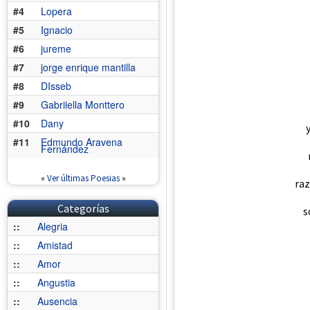
#4
Lopera
#5
Ignacio
#6
jureme
#7
jorge enrique mantilla
#8
DIsseb
#9
Gabriiella Monttero
#10
Dany
#11
Edmundo Aravena
Fernández
«
Ver últimas Poesias
»
raz
Categorías
s
::
Alegria
::
Amistad
::
Amor
::
Angustia
::
Ausencia