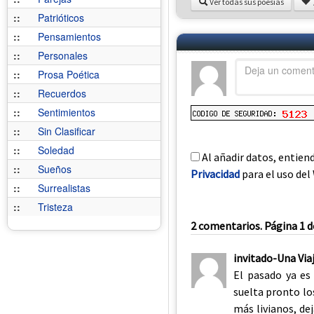
Ver todas sus poesías
::
Patrióticos
::
Pensamientos
::
Personales
::
Prosa Poética
::
Recuerdos
::
Sentimientos
::
Sin Clasificar
::
Soledad
Al añadir datos, entien
::
Sueños
Privacidad
para el uso del 
::
Surrealistas
::
Tristeza
2 comentarios. Página 1 d
invitado-Una Vi
El pasado ya es 
suelta pronto lo
más livianos, de