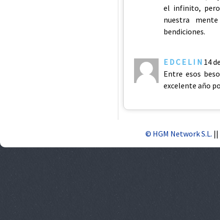
el infinito, pe
nuestra mente 
bendiciones.
E D C E L I N
14 d
Entre esos beso
excelente año p
© HGM Network S.L.
||