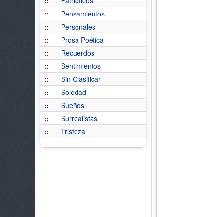
::
Patrióticos
::
Pensamientos
::
Personales
::
Prosa Poética
::
Recuerdos
::
Sentimientos
::
Sin Clasificar
::
Soledad
::
Sueños
::
Surrealistas
::
Tristeza