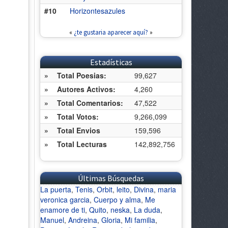
#10
Horizontesazules
«
¿te gustaria aparecer aquí?
»
Estadísticas
»
Total Poesias:
99,627
»
Autores Activos:
4,260
»
Total Comentarios:
47,522
»
Total Votos:
9,266,099
»
Total Envios
159,596
»
Total Lecturas
142,892,756
Últimas Búsquedas
La puerta
,
Tenis
,
Orbit
,
leito
,
Divina
,
maria
veronica garcia
,
Cuerpo y alma
,
Me
enamore de ti
,
Quito
,
neska
,
La duda
,
Manuel
,
Andreina
,
Gloria
,
Mi familia
,