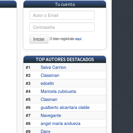
Tu cuenta
Iniciar
O bien regístrate
aquí.
TOP AUTORES DESTACADOS
#1
Salva Carrion
#2
Classman
#3
edcelin
#4
Maricela zubicueta.
#5
Clasman
#6
gualberto alcantara olalde
#7
Navegante
#8
angel maria andueza
#9
Dany