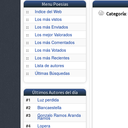
Menu Poesias
::
Indice del Web
Categoría:
::
Los más vistos
::
Los más Enviados
::
Los mejor Valorados
::
Los más Comentados
::
Los más Votados
::
Los más Recientes
::
Lista de autores
::
Últimas Búsquedas
Últimos Autores del día
#1
Luz perdida
#2
Biancaestella
#3
Gonzalo Ramos Aranda
Ramos
#4
Lopera