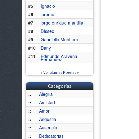
#5
Ignacio
#6
jureme
#7
jorge enrique mantilla
#8
DIsseb
#9
Gabriiella Monttero
#10
Dany
#11
Edmundo Aravena
Fernández
«
Ver últimas Poesias
»
Categorías
::
Alegria
::
Amistad
::
Amor
::
Angustia
::
Ausencia
::
Dedicatorias