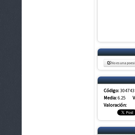
No es una poes
Código:
304743
Media:
6.25
V
Valoración: