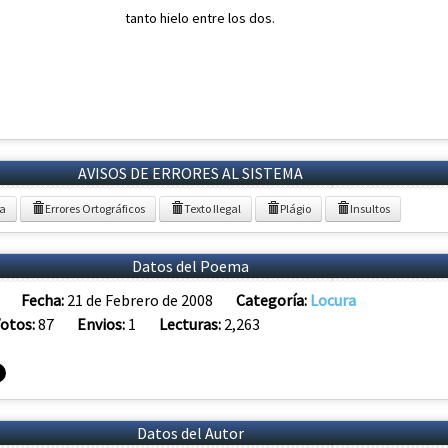
tanto hielo
entre los dos.
AVISOS DE ERRORES AL SISTEMA
ia
Errores Ortográficos
Texto Ilegal
Plágio
Insultos
Datos del Poema
Fecha:
21 de Febrero de 2008
Categoría:
Locura
otos:
87
Envios:
1
Lecturas:
2,263
Datos del Autor