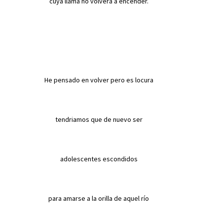
cuya llama no volvera a encender.
He pensado en volver pero es locura
tendriamos que de nuevo ser
adolescentes
escondidos
para amarse a la orilla de aquel río