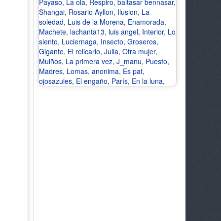
Payaso
,
La ola
,
Respiro
,
baltasar bennasar
,
Shangai
,
Rosario Ayllon
,
Ilusion
,
La
soledad
,
Luis de la Morena
,
Enamorada
,
Machete
,
lachanta13
,
luis angel
,
Interior
,
Lo
siento
,
Luciernaga
,
Insecto
,
Groseros
,
Gigante
,
El relicario
,
Julia
,
Otra mujer
,
Muiños
,
La primera vez
,
J_manu
,
Puesto
,
Madres
,
Lomas
,
anonima
,
Es pat
,
ojosazules
,
El engaño
,
París
,
En la luna
,