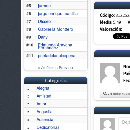
#5
jureme
#6
jorge enrique mantilla
Código:
312252
#7
DIsseb
Media:
5.49
V
Valoración:
#8
Gabriiella Monttero
#9
Dany
#10
Edmundo Aravena
Fernández
#11
poetadeladulcepena
No
«
Ver últimas Poesias
»
Paí
Fec
Categorías
::
Alegria
Ver todas sus p
::
Amistad
::
Amor
::
Angustia
::
Ausencia
::
Dedicatorias