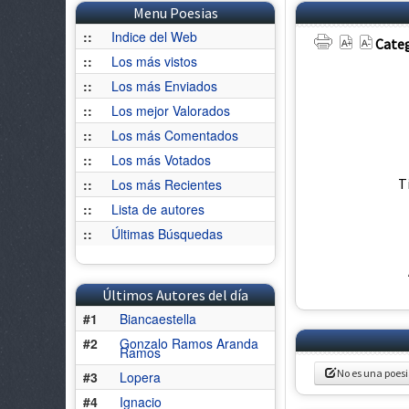
Menu Poesias
::
Indice del Web
Categ
::
Los más vistos
::
Los más Enviados
::
Los mejor Valorados
::
Los más Comentados
::
Los más Votados
T
::
Los más Recientes
::
Lista de autores
::
Últimas Búsquedas
Últimos Autores del día
#1
Biancaestella
#2
Gonzalo Ramos Aranda
Ramos
No es una poes
#3
Lopera
#4
Ignacio