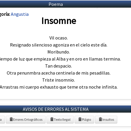
Poema
oría:
Angustia
Insomne
Vil ocaso.
Resignado silencioso agoniza en el cielo este día.
Moribundo.
iempo de luz que empieza al Alba y en oro en llamas termina.
Tan despacio.
Otra penunmbra acecha centinela de mis pesadillas.
Triste insomnio.
Arrastras mi cuerpo exhausto que teme otra noche infinita.
AVISOS DE ERRORES AL SISTEMA
ia
Errores Ortográficos
Texto Ilegal
Plágio
Insultos