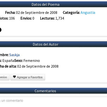
Datos del Poema
Fecha:
02 de Septiembre de 2008
Categoría:
Angustia
otos:
106
Envios:
0
Lecturas:
1,734
Datos del Autor
mbre:
Saskja
s:
España
Sexo:
Femenino
ha de alta:
02 de Septiembre de 2008
Agregar a Favoritos
oesías
Comentarios