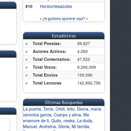
#10
Horizontesazules
«
¿te gustaria aparecer aquí?
»
Estadísticas
»
Total Poesias:
99,627
»
Autores Activos:
4,260
»
Total Comentarios:
47,522
»
Total Votos:
9,266,099
»
Total Envios
159,596
»
Total Lecturas
142,892,756
Últimas Búsquedas
La puerta
,
Tenis
,
Orbit
,
leito
,
Divina
,
maria
veronica garcia
,
Cuerpo y alma
,
Me
enamore de ti
,
Quito
,
neska
,
La duda
,
Manuel
,
Andreina
,
Gloria
,
Mi familia
,