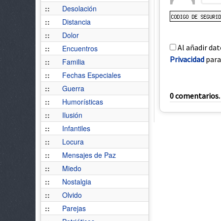
::
Desolación
::
Distancia
::
Dolor
Al añadir dat
::
Encuentros
Privacidad
para 
::
Familia
::
Fechas Especiales
::
Guerra
0 comentarios. 
::
Humorísticas
::
Ilusión
::
Infantiles
::
Locura
::
Mensajes de Paz
::
Miedo
::
Nostalgia
::
Olvido
::
Parejas