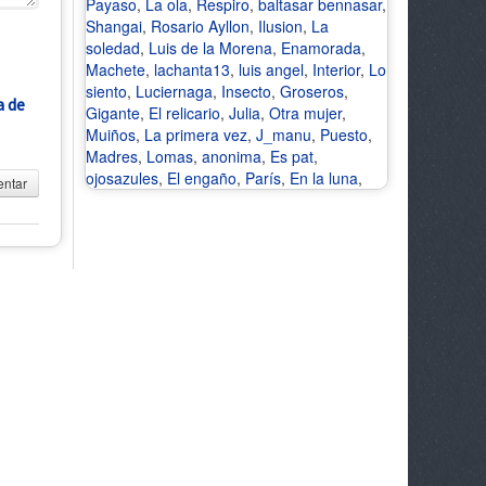
Payaso
,
La ola
,
Respiro
,
baltasar bennasar
,
Shangai
,
Rosario Ayllon
,
Ilusion
,
La
soledad
,
Luis de la Morena
,
Enamorada
,
Machete
,
lachanta13
,
luis angel
,
Interior
,
Lo
siento
,
Luciernaga
,
Insecto
,
Groseros
,
a de
Gigante
,
El relicario
,
Julia
,
Otra mujer
,
Muiños
,
La primera vez
,
J_manu
,
Puesto
,
Madres
,
Lomas
,
anonima
,
Es pat
,
ojosazules
,
El engaño
,
París
,
En la luna
,
ntar