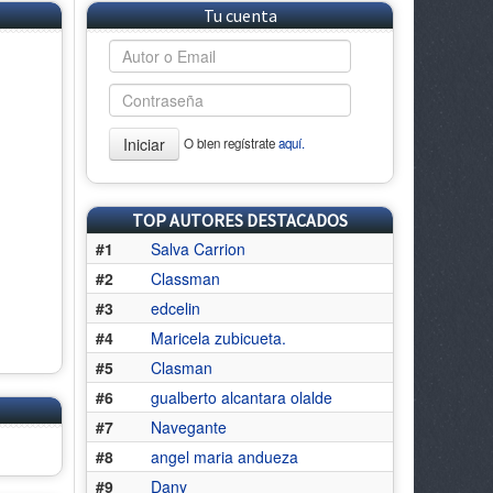
Tu cuenta
Iniciar
O bien regístrate
aquí.
TOP AUTORES DESTACADOS
#1
Salva Carrion
#2
Classman
#3
edcelin
#4
Maricela zubicueta.
#5
Clasman
#6
gualberto alcantara olalde
#7
Navegante
#8
angel maria andueza
#9
Dany