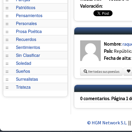
Valoración:
::
Patrióticos
::
Pensamientos
::
Personales
::
Prosa Poética
::
Recuerdos
Nombre:
raqu
::
Sentimientos
País:
Repúblic
::
Sin Clasificar
Fecha de alta:
::
Soledad
::
Sueños
Ver todas sus poesías
::
Surrealistas
::
Tristeza
0 comentarios. Página 1 d
© HGM Network S.L.
||