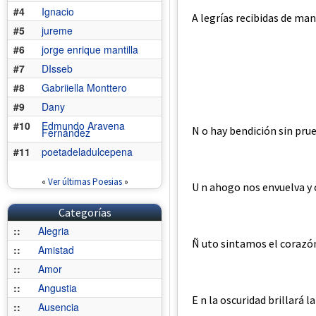
#4
Ignacio
A legrías recibidas de man
#5
jureme
#6
jorge enrique mantilla
#7
DIsseb
#8
Gabriiella Monttero
#9
Dany
#10
Edmundo Aravena
N o hay bendición sin pru
Fernández
#11
poetadeladulcepena
«
Ver últimas Poesias
»
U n ahogo nos envuelva y
Categorías
::
Alegria
Ñ uto sintamos el corazó
::
Amistad
::
Amor
::
Angustia
E n la oscuridad brillará la
::
Ausencia