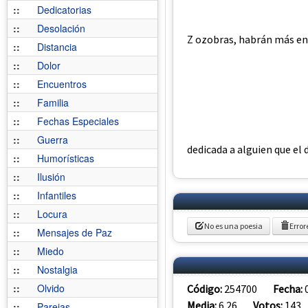
::
Dedicatorias
::
Desolación
Z ozobras, habrán más en 
::
Distancia
::
Dolor
::
Encuentros
::
Familia
::
Fechas Especiales
::
Guerra
dedicada a alguien que el 
::
Humorísticas
::
Ilusión
::
Infantiles
::
Locura
No es una poesia
Error
::
Mensajes de Paz
::
Miedo
::
Nostalgia
::
Olvido
Código:
254700
Fecha:
Media:
6.26
Votos:
143
::
Parejas