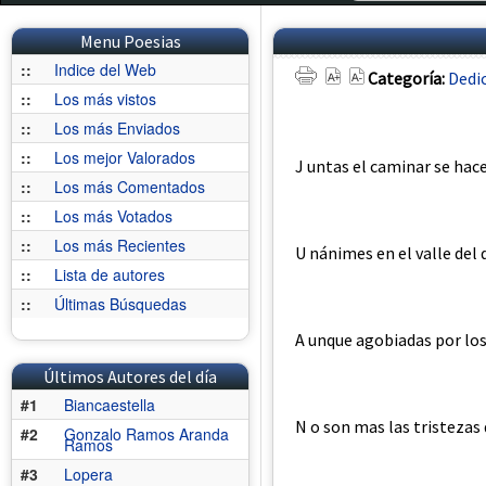
Menu Poesias
::
Indice del Web
Categoría:
Dedi
::
Los más vistos
::
Los más Enviados
::
Los mejor Valorados
J untas el caminar se hace
::
Los más Comentados
::
Los más Votados
::
Los más Recientes
U nánimes en el valle del 
::
Lista de autores
::
Últimas Búsquedas
A unque agobiadas por los
Últimos Autores del día
#1
Biancaestella
N o son mas las tristezas 
#2
Gonzalo Ramos Aranda
Ramos
#3
Lopera