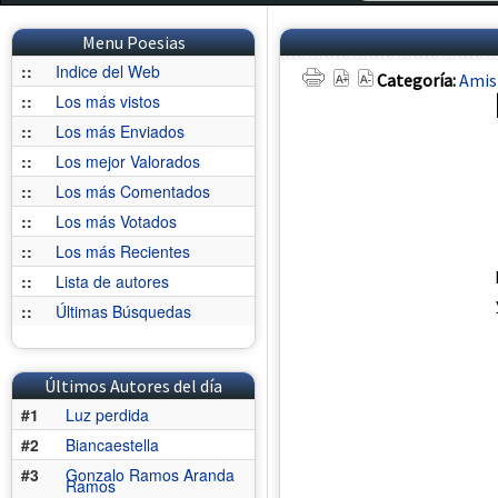
Menu Poesias
::
Indice del Web
Categoría:
Amis
::
Los más vistos
::
Los más Enviados
::
Los mejor Valorados
::
Los más Comentados
::
Los más Votados
::
Los más Recientes
::
Lista de autores
::
Últimas Búsquedas
Últimos Autores del día
#1
Luz perdida
#2
Biancaestella
#3
Gonzalo Ramos Aranda
Ramos