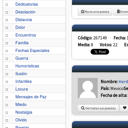
::
Dedicatorias
::
Desolación
No es una poesia
Error
::
Distancia
::
Dolor
::
Encuentros
Código:
267149
Fecha:
::
Familia
Media:
8
Votos:
22
E
::
Fechas Especiales
::
Guerra
::
Humorísticas
::
Ilusión
::
Infantiles
Nombre:
Heri
País:
Mexico
S
::
Locura
Fecha de alta:
::
Mensajes de Paz
::
Miedo
Ver todas sus poesías
::
Nostalgia
::
Olvido
::
Parejas