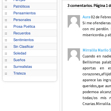
3 comentarios. Página 1 d
::
Patrióticos
::
Pensamientos
Aura
02 de Febre
::
Personales
Si me ofendieras
::
Prosa Poética
con mi perdón. N
::
Recuerdos
misericordia..y a
::
Sentimientos
::
Sin Clasificar
Mirralila Marilo
::
Soledad
Cuando en nadie 
::
Sueños
Bellisimas pala
::
Surrealistas
aportas en e
::
Tristeza
corazones,afli
aparece las ingr
queridos,que aunq
podemoa alcanza
todas/os mis m
Cnarias.Mirralila.