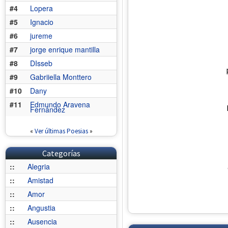
#4
Lopera
#5
Ignacio
#6
jureme
#7
jorge enrique mantilla
#8
DIsseb
#9
Gabriiella Monttero
#10
Dany
#11
Edmundo Aravena
Fernández
«
Ver últimas Poesias
»
Categorías
::
Alegria
::
Amistad
::
Amor
::
Angustia
::
Ausencia